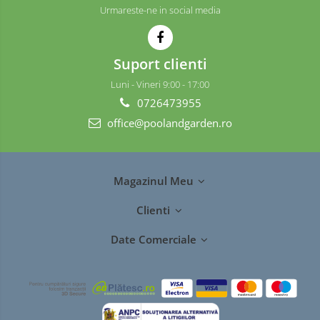
Protectie
Urmareste-ne in social media
Piese schimb unelte gradina
Accesorii unelte gradina
Suport clienti
Luni - Vineri 9:00 - 17:00
0726473955
office@poolandgarden.ro
Magazinul Meu
Clienti
Date Comerciale