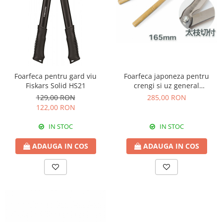
Foarfeca pentru gard viu
Foarfeca japoneza pentru
Fiskars Solid HS21
crengi si uz general
AZUMASYUSAKU cu lame de
129,00 RON
285,00 RON
165 mm
122,00 RON
IN STOC
IN STOC
ADAUGA IN COS
ADAUGA IN COS