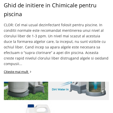
Ghid de initiere in Chimicale pentru
Gratare carbune
Gratare gaz
piscina
Afumatoare
CLOR: Cel mai uzual dezinfectant folosit pentru piscine. In
Accesorii
conditii normale este recomandat mentinerea unui nivel al
Afumare
clorului liber de 1-3 ppm. Un nivel mai scazut al acestuia
duce la formarea algelor care, la inceput, nu sunt vizibile cu
Aprindere
ochiul liber. Cand incep sa apara algele este necesara sa
Curatare si intretinere
efectuam o “supra clorinare” a apei din piscina. Aceasta
Ustensile
creste rapid nivelul clorului liber distrugand algele si oxidand
Huse
compusii...
Plite, grile si tavi
Citeste mai mult
UNELTE GRADINA
Unelte de sapat
Cazmale
Furci
Burghie
Scule de mana mari