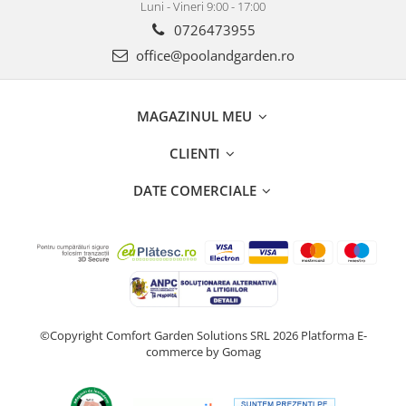
Luni - Vineri 9:00 - 17:00
Scaune banci si sezlonguri
0726473955
Umbrele si umbrare
office@poolandgarden.ro
Casute si depozitare
Casute de gradina
Dulapuri
MAGAZINUL MEU
Lazi de depozitare
CLIENTI
APA IN GRADINA
Udarea gradinii
DATE COMERCIALE
Furtunuri gradina
Conectori si racoduri
Aspersoare supraterane
Pistoale de stropit
Suporturi si carucioare furtun
CULTIVARE
©Copyright Comfort Garden Solutions SRL 2026
Platforma E-
Sere de gradina
commerce by Gomag
Sere policarbonat
Accesorii sere