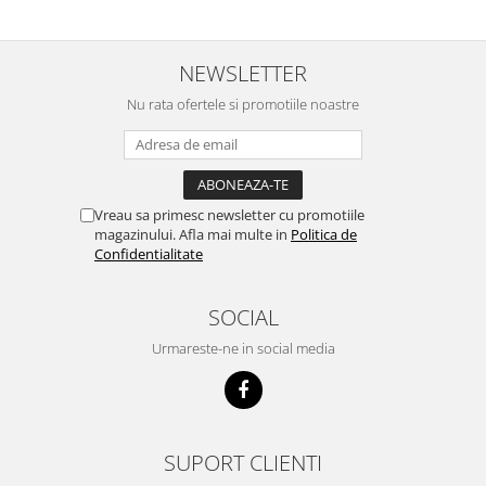
Cosoare
Accesorii topoare si fierastraie
NEWSLETTER
Iarba si gazon
Nu rata ofertele si promotiile noastre
Masini de tuns iarba
Accesorii si piese unelte gradina
Protectie
Piese schimb unelte gradina
Vreau sa primesc newsletter cu promotiile
Accesorii unelte gradina
magazinului. Afla mai multe in
Politica de
Confidentialitate
TERASA SI CURTE
Pentru copii
SOCIAL
Leagane
Urmareste-ne in social media
Tobogane
Trambuline
Mobila gradina
Seturi mobilier gradina
SUPORT CLIENTI
Mese gradina