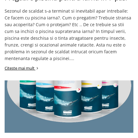
Echipamente si accesorii Piscina
Sezonul de scaldat s-a terminat si inevitabil apar intrebaile:
Accesorii Piscina
Ce facem cu piscina iarna?. Cum o pregatim? Trebuie stransa
Roboti si aspiratoare
sau acoperita? Cum o protejam? Etc .. De ce trebuie sa stii
Acoperire piscina
cum sa inchizi o piscina supraterana iarna? In timpul verii,
Dusuri solare
piscina este deschisa si o tinta atragatoare pentru insecte,
Filtrare piscina
frunze, crengi si ocazional animale ratacite. Asta nu este o
problema in sezonul de scaldat intrucat oricum facem
Iluminat piscina
mentenanta regulate a piscinei....
Incalzire piscina
WELLNESS SPA
Citeste mai mult
Saune
Saune traditionale
Minipiscine
Minipiscine gonflabile
Minipiscine rigide
Accesorii minipiscine
Intretinere minipiscine
GRATARE