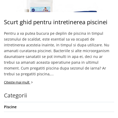
Greble
Sapaligi
Scule de mana mici
Scurt ghid pentru intretinerea piscinei
Plantatoare
Sapaligi mici
Pentru a va putea bucura pe deplin de piscina in timpul
sezonului de scaldat, este esential sa va ocupati de
Cazmale mici
intretinerea acesteia inainte, in timpul si dupa utilizare. Nu
Foarfece
amanati curatarea piscinei. Bacteriile si alte microorganism
Universale
daunatoare sanatatii se pot inmulti in apa ei, deci nu ar
Ramuri groase
trebui sa amanati aceasta operatiune pana in ultimul
moment. Cum pregatiti piscina dupa sezonul de iarna? Ar
Gard viu
trebui sa pregatiti piscina,...
Gazon si iarba
Telescopice
Citeste mai mult
Accesorii foarfece
Categorii
Topoare si fierastraie
Topoare
Piscine
Fierastraie
Cutite