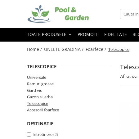
Toate Produsele
PISCINE
TOATE PRODUSELE
PROMOTII
FIDELITATE
BL
Piscine supraterane
Home /
UNELTE GRADINA /
Foarfece /
Telescopice
Piscine Metalice Supraterane
Piscine cu cadru metalic
Telesc
TELESCOPICE
Piscine gonflabile
Piscine compozit
Afiseaza:
Universale
Tratamente Piscina
Ramuri groase
Gard viu
Reglare PH
Gazon si iarba
Dezinfectare
Telescopice
Controlul algelor
Accesorii foarfece
Floculare
DESTINATIE
Suport aditional
Testare
Intretinere
(2)