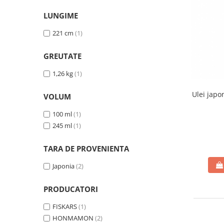
Echipamente si accesorii Piscina
LUNGIME
Accesorii Piscina
Roboti si aspiratoare
221 cm
(1)
Acoperire piscina
GREUTATE
Dusuri solare
Filtrare piscina
1,26 kg
(1)
Iluminat piscina
Ulei japo
VOLUM
Incalzire piscina
WELLNESS SPA
100 ml
(1)
Saune
245 ml
(1)
Saune traditionale
TARA DE PROVENIENTA
Minipiscine
Japonia
(2)
Minipiscine gonflabile
Minipiscine rigide
PRODUCATORI
Accesorii minipiscine
Intretinere minipiscine
FISKARS
(1)
HONMAMON
(2)
GRATARE