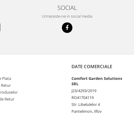
SOCIAL
Urmareste-ne in social media
DATE COMERCIALE
 Plata
Comfort Garden Solutions
SRL
e Retur
J23/4293/2019
Produselor
RO41704119
de Retur
Str. Libelulelor 4
Pantelimon, Ilfov