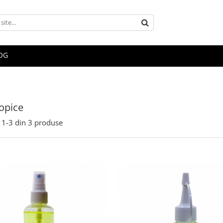
OG
opice
1-
3
din
3
produse