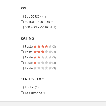
Gratare carbune
PRET
Gratare gaz
Sub 50 RON
(1)
Afumatoare
50 RON - 100 RON
(1)
Accesorii
500 RON - 750 RON
(1)
Afumare
RATING
Aprindere
Curatare si intretinere
Peste
(3)
Ustensile
Peste
(3)
Peste
(3)
Huse
Peste
(3)
Plite, grile si tavi
Peste
(3)
UNELTE GRADINA
Unelte de sapat
STATUS STOC
Cazmale
In stoc
(2)
Furci
La comanda
(1)
Burghie
Scule de mana mari