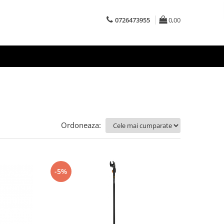
0726473955
0,00
Ordoneaza:
-5%