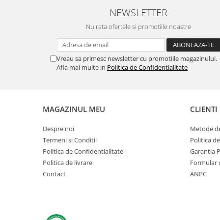
Greble
NEWSLETTER
Sapaligi
Nu rata ofertele si promotiile noastre
Scule de mana mici
Plantatoare
Vreau sa primesc newsletter cu promotiile magazinului.
Sapaligi mici
Afla mai multe in
Politica de Confidentialitate
Cazmale mici
Foarfece
Universale
MAGAZINUL MEU
CLIENTI
Ramuri groase
Gard viu
Despre noi
Metode de
Gazon si iarba
Termeni si Conditii
Politica d
Politica de Confidentialitate
Garantia 
Telescopice
Politica de livrare
Formular 
Accesorii foarfece
Contact
ANPC
Topoare si fierastraie
Topoare
Fierastraie
Cutite