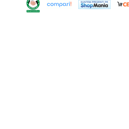
Cosoare
Accesorii topoare si fierastraie
Iarba si gazon
Masini de tuns iarba
Accesorii si piese unelte gradina
Protectie
Piese schimb unelte gradina
Accesorii unelte gradina
TERASA SI CURTE
Pentru copii
Leagane
Tobogane
Trambuline
Mobila gradina
Seturi mobilier gradina
Mese gradina