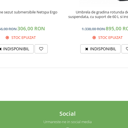
ne sezut submersibile Netspa Ergo
Umbrela de gradina rotunda d
suspendata, cu suport de 60 L si in
306,00 RON
895,00 R
56,00 RON
1.338,00 RON
STOC EPUIZAT
STOC EPUIZAT
INDISPONIBIL
INDISPONIBIL
Social
Urmareste-ne in social media