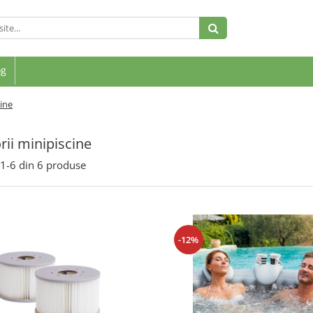
og
cine
rii minipiscine
1-
6
din
6
produse
-12%