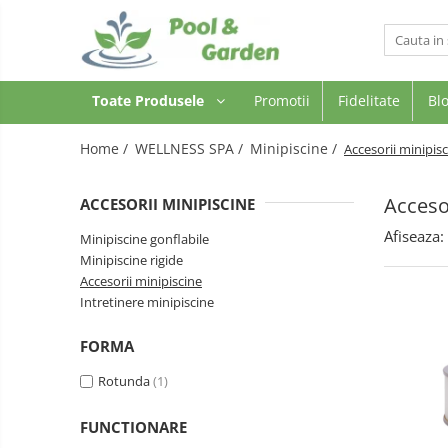
Toate Produsele
Toate Produsele
Promotii
Fidelitate
Bl
PISCINE
Piscine supraterane
Home /
WELLNESS SPA /
Minipiscine /
Accesorii minipis
Piscine Metalice Supraterane
Piscine cu cadru metalic
Acceso
ACCESORII MINIPISCINE
Piscine gonflabile
Afiseaza:
Minipiscine gonflabile
Piscine compozit
Minipiscine rigide
Tratamente Piscina
Accesorii minipiscine
Intretinere minipiscine
Reglare PH
Dezinfectare
FORMA
Controlul algelor
Rotunda
(1)
Floculare
Suport aditional
FUNCTIONARE
Testare