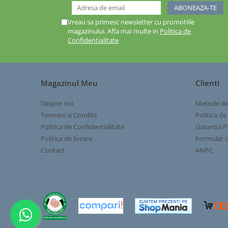
Sapaligi
Vreau sa primesc newsletter cu promotiile
Scule de mana mici
magazinului. Afla mai multe in
Politica de
Confidentialitate
Plantatoare
Sapaligi mici
Cazmale mici
Foarfece
Magazinul Meu
Clienti
Universale
Despre noi
Metode de
Ramuri groase
Termeni si Conditii
Politica de
Gard viu
Politica de Confidentialitate
Garantia P
Politica de livrare
Formular d
Gazon si iarba
Contact
ANPC
Telescopice
Accesorii foarfece
Topoare si fierastraie
Topoare
Fierastraie
Cutite