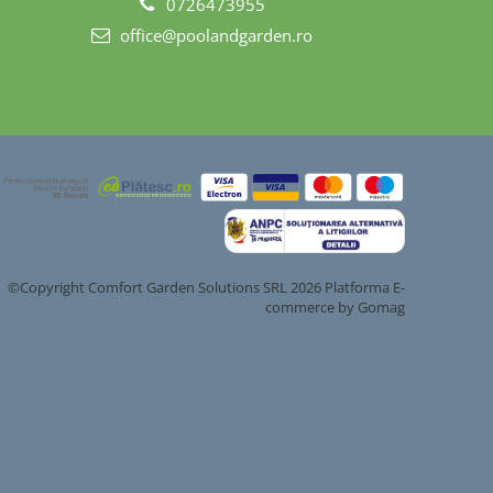
0726473955
office@poolandgarden.ro
©Copyright Comfort Garden Solutions SRL 2026
Platforma E-
commerce by Gomag