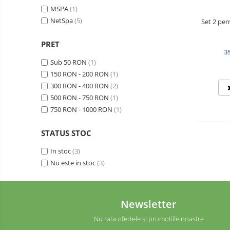
CAMPING
Gratare carbune
MSPA
(1)
ARTICOLE
NetSpa
(5)
Set 2 per
Gratare gaz
CRACIUN
Afumatoare
PRET
3
Accesorii
Sub 50 RON
(1)
Afumare
150 RON - 200 RON
(1)
Aprindere
300 RON - 400 RON
(2)
500 RON - 750 RON
(1)
Curatare si intretinere
750 RON - 1000 RON
(1)
Ustensile
Huse
STATUS STOC
Plite, grile si tavi
In stoc
(3)
Unelte de sapat
Nu este in stoc
(3)
Cazmale
Furci
Burghie
Newsletter
Scule de mana mari
Nu rata ofertele si promotiile noastre
Greble