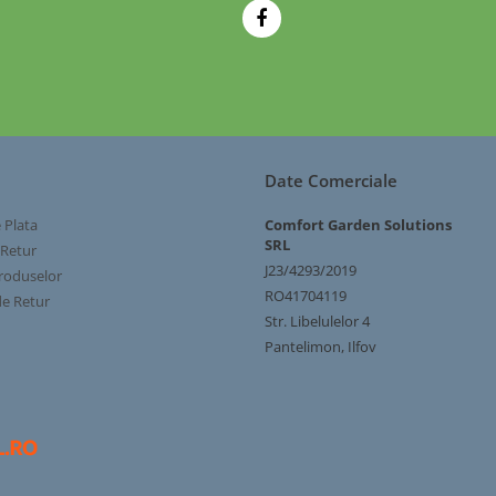
Date Comerciale
 Plata
Comfort Garden Solutions
SRL
 Retur
J23/4293/2019
roduselor
RO41704119
e Retur
Str. Libelulelor 4
Pantelimon, Ilfov