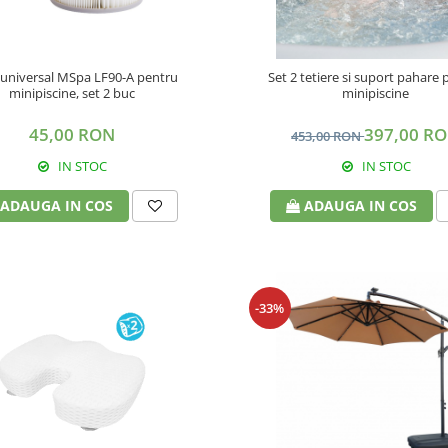
u universal MSpa LF90-A pentru
Set 2 tetiere si suport pahare
minipiscine, set 2 buc
minipiscine
45,00 RON
397,00 R
453,00 RON
IN STOC
IN STOC
ADAUGA IN COS
ADAUGA IN COS
-33%