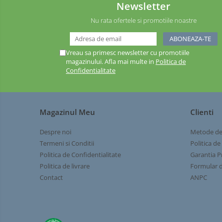
CAMPING
Newsletter
Gratare carbune
ARTICOLE
Nu rata ofertele si promotiile noastre
Gratare gaz
CRACIUN
Afumatoare
Vreau sa primesc newsletter cu promotiile
Accesorii
magazinului. Afla mai multe in
Politica de
Afumare
Confidentialitate
Aprindere
Curatare si intretinere
Ustensile
Magazinul Meu
Clienti
Huse
Despre noi
Metode de
Plite, grile si tavi
Termeni si Conditii
Politica de
Unelte de sapat
Politica de Confidentialitate
Garantia P
Cazmale
Politica de livrare
Formular d
Furci
Contact
ANPC
Burghie
Scule de mana mari
Greble