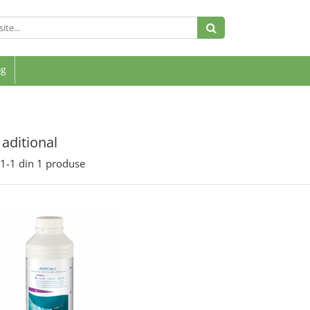
og
aditional
1-
1
din
1
produse