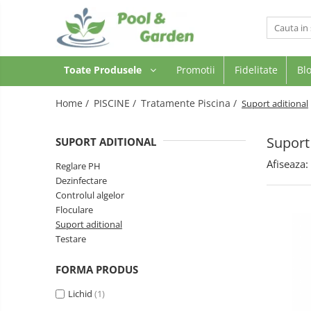
Toate Produsele
Toate Produsele
Promotii
Fidelitate
Bl
PISCINE
Piscine supraterane
Home /
PISCINE /
Tratamente Piscina /
Suport aditional
Piscine Metalice Supraterane
Piscine cu cadru metalic
Suport 
SUPORT ADITIONAL
Piscine gonflabile
Afiseaza:
Reglare PH
Piscine compozit
Dezinfectare
Tratamente Piscina
Controlul algelor
Floculare
Reglare PH
Suport aditional
Dezinfectare
Testare
Controlul algelor
Floculare
FORMA PRODUS
Suport aditional
Lichid
(1)
Testare