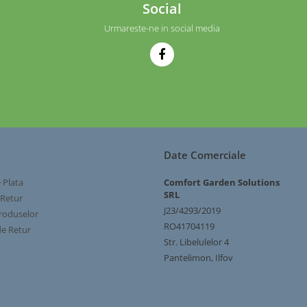
Social
Urmareste-ne in social media
Date Comerciale
 Plata
Comfort Garden Solutions
SRL
 Retur
J23/4293/2019
roduselor
RO41704119
e Retur
Str. Libelulelor 4
Pantelimon, Ilfov