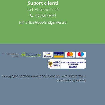
Suport clienti
Luni - Vineri 9:00 - 17:00
0726473955
office@poolandgarden.ro
©Copyright Comfort Garden Solutions SRL 2026
Platforma E-
commerce by Gomag