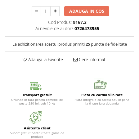
ADAUGA IN COS
Cod Produs:
9167.3
Ai nevoie de ajutor?
0726473955
La achizitionarea acestui produs primiti
25
puncte de fidelitate
Adauga la Favorite
Cere informatii
Transport gratuit
Plata cu cardul si in rate
Oriunde in tara pentru comenzi de
Plata integrala cu cardul sau in pana
peste 250 lei, sub 10 Kg
la 6 rate fara dobanda
Asistenta client
Suport gratuit pentru toata gama de
produse