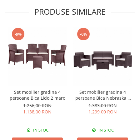
PRODUSE SIMILARE
-9%
-6%
Set mobilier gradina 4
Set mobilier gradina 4
persoane Bica Lido 2 maro
persoane Bica Nebraska 2
maro
1.256,00 RON
1.383,00 RON
1.138,00 RON
1.299,00 RON
IN STOC
IN STOC