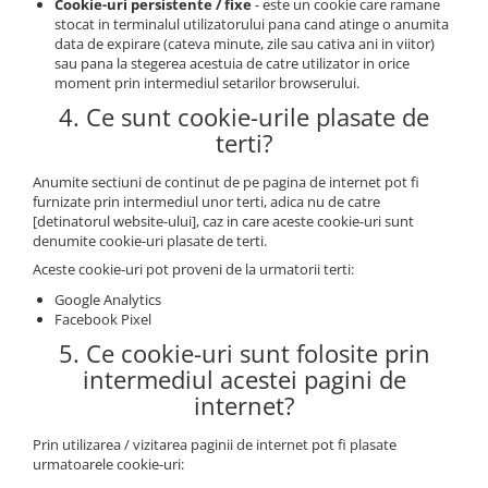
Cookie-uri persistente / fixe
- este un cookie care ramane
Greble
stocat in terminalul utilizatorului pana cand atinge o anumita
data de expirare (cateva minute, zile sau cativa ani in viitor)
Sapaligi
sau pana la stegerea acestuia de catre utilizator in orice
Scule de mana mici
moment prin intermediul setarilor browserului.
Plantatoare
4. Ce sunt cookie-urile plasate de
Sapaligi mici
terti?
Cazmale mici
Anumite sectiuni de continut de pe pagina de internet pot fi
Foarfece
furnizate prin intermediul unor terti, adica nu de catre
[detinatorul website-ului], caz in care aceste cookie-uri sunt
Universale
denumite cookie-uri plasate de terti.
Ramuri groase
Aceste cookie-uri pot proveni de la urmatorii terti:
Gard viu
Google Analytics
Gazon si iarba
Facebook Pixel
Telescopice
5. Ce cookie-uri sunt folosite prin
Accesorii foarfece
intermediul acestei pagini de
Topoare si fierastraie
internet?
Topoare
Prin utilizarea / vizitarea paginii de internet pot fi plasate
Fierastraie
urmatoarele cookie-uri:
Cutite