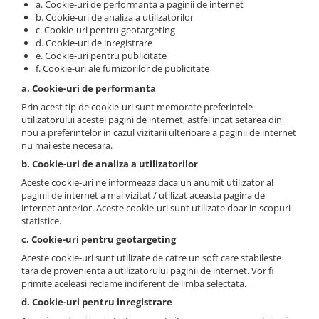
a. Cookie-uri de performanta a paginii de internet
Cosoare
b. Cookie-uri de analiza a utilizatorilor
c. Cookie-uri pentru geotargeting
Accesorii topoare si fierastraie
d. Cookie-uri de inregistrare
Iarba si gazon
e. Cookie-uri pentru publicitate
f. Cookie-uri ale furnizorilor de publicitate
Masini de tuns iarba
a. Cookie-uri de performanta
Accesorii si piese unelte gradina
Prin acest tip de cookie-uri sunt memorate preferintele
Protectie
utilizatorului acestei pagini de internet, astfel incat setarea din
nou a preferintelor in cazul vizitarii ulterioare a paginii de internet
Piese schimb unelte gradina
nu mai este necesara.
Accesorii unelte gradina
b. Cookie-uri de analiza a utilizatorilor
TERASA SI CURTE
Aceste cookie-uri ne informeaza daca un anumit utilizator al
Pentru copii
paginii de internet a mai vizitat / utilizat aceasta pagina de
internet anterior. Aceste cookie-uri sunt utilizate doar in scopuri
Leagane
statistice.
Tobogane
c. Cookie-uri pentru geotargeting
Trambuline
Aceste cookie-uri sunt utilizate de catre un soft care stabileste
Mobila gradina
tara de provenienta a utilizatorului paginii de internet. Vor fi
primite aceleasi reclame indiferent de limba selectata.
Seturi mobilier gradina
d. Cookie-uri pentru inregistrare
Mese gradina