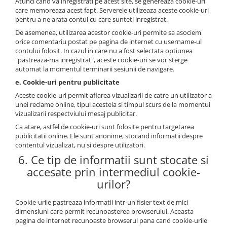
Atunci cand va inregistrati pe acest site, se genereaza cookie-uri
Scaune banci si sezlonguri
care memoreaza acest fapt. Serverele utilizeaza aceste cookie-uri
Umbrele si umbrare
pentru a ne arata contul cu care sunteti inregistrat.
Casute si depozitare
De asemenea, utilizarea acestor cookie-uri permite sa asociem
orice comentariu postat pe pagina de internet cu username-ul
Casute de gradina
contului folosit. In cazul in care nu a fost selectata optiunea
"pastreaza-ma inregistrat", aceste cookie-uri se vor sterge
Dulapuri
automat la momentul terminarii sesiunii de navigare.
Lazi de depozitare
e. Cookie-uri pentru publicitate
APA IN GRADINA
Aceste cookie-uri permit aflarea vizualizarii de catre un utilizator a
Udarea gradinii
unei reclame online, tipul acesteia si timpul scurs de la momentul
vizualizarii respectviului mesaj publicitar.
Furtunuri gradina
Ca atare, astfel de cookie-uri sunt folosite pentru targetarea
Conectori si racoduri
publicitatii online. Ele sunt anonime, stocand informatii despre
Aspersoare supraterane
contentul vizualizat, nu si despre utilizatori.
Pistoale de stropit
6. Ce tip de informatii sunt stocate si
accesate prin intermediul cookie-
Suporturi si carucioare furtun
urilor?
CULTIVARE
Sere de gradina
Cookie-urile pastreaza informatii intr-un fisier text de mici
Sere policarbonat
dimensiuni care permit recunoasterea browserului. Aceasta
pagina de internet recunoaste browserul pana cand cookie-urile
Accesorii sere