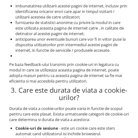
Gratare carbune
imbunatatirea utilizarii acestei pagini de internet, inclusiv prin
identificarea oricaror erori care apar in timpul vizitarii /
Gratare gaz
utilizarii acesteia de catre utilizatori;
furnizarea de statistici anonime cu privire la modul in care
Afumatoare
este utilizata aceasta pagina de internet catre , in calitate de
detinator al acestei pagini de internet;
Accesorii
anticiparea unor eventuale bunuri care vor fi in viitor puse la
Afumare
dispozitia utilizatorilor prin intermediul acestei pagini de
internet, in functie de serviciile / produsele accesate.
Aprindere
Curatare si intretinere
Pe baza feedback-ului transmis prin cookie-uri in legatura cu
Ustensile
modul in care se utilizeaza aceasta pagina de internet, poate
Huse
adopta masuri pentru ca aceasta pagina de internet sa fie mai
eficienta si mai accesibila pentru utilizatori.
Plite, grile si tavi
3. Care este durata de viata a cookie-
UNELTE GRADINA
urilor?
Unelte de sapat
Durata de viata a cookie-urilor poate varia in functie de scopul
Cazmale
pentru care este plasat. Exista urmatoarele categorii de cookie-uri
Furci
care determina si durata de viata a acestora:
Burghie
Cookie-uri de sesiune
- este un cookie care este sters
Scule de mana mari
automat cand utilizatorul isi inchide browserul.