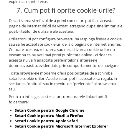
expira sau sunt sterse.
Compostoare
7. Cum pot fi oprite cookie-urile?
CAMPING
Dezactivarea si refuzul de a primi cookie-uri pot face aceasta
Mobilier camping si plaja
pagina de internet dificil de vizitat, atragand dupa sine limitari ale
posibilitatilor de utilizare ale acesteia.
Scaune
Utilizatorii isi pot configura browserul sa respinga fisierele cookie
Sezlonguri
sau sa fie acceptate cookie-uri de la o pagina de internet anume.
ARTICOLE CRACIUN
Cu toate acestea, refuzarea sau dezactivarea cookie-urilor nu
inseamna ca nu veti mai primi publicitate online - ci doar ca
Brazi artificiali de Craciun
aceasta nu va fi adaptata preferintelor si interesele
dumneavoastra, evidentiate prin comportamentul de navigare.
Toate browserele moderne ofera posibilitatea de a schimba
setarile cookie-urilor. Aceste setari pot fi accesate, ca regula, in
sectiunea "optiuni" sau in meniul de "preferinte" al browserului
tau.
Pentru a intelege aceste setari, urmatoarele linkuri pot fi
folositoare:
Setari Cookie pentru Google Chrome
Setari Cookie pentru Mozilla Firefox
Setari Cookie pentru Apple Safari
Setari Cookie pentru Microsoft Internet Explorer