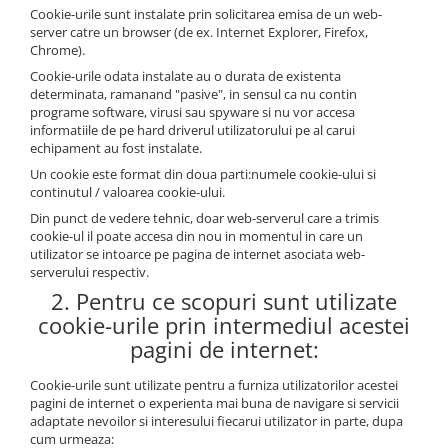
Echipamente si accesorii Piscina
Cookie-urile sunt instalate prin solicitarea emisa de un web-
server catre un browser (de ex. Internet Explorer, Firefox,
Accesorii Piscina
Chrome).
Roboti si aspiratoare
Cookie-urile odata instalate au o durata de existenta
Acoperire piscina
determinata, ramanand "pasive", in sensul ca nu contin
programe software, virusi sau spyware si nu vor accesa
Dusuri solare
informatiile de pe hard driverul utilizatorului pe al carui
Filtrare piscina
echipament au fost instalate.
Iluminat piscina
Un cookie este format din doua parti:numele cookie-ului si
continutul / valoarea cookie-ului.
Incalzire piscina
Din punct de vedere tehnic, doar web-serverul care a trimis
WELLNESS SPA
cookie-ul il poate accesa din nou in momentul in care un
Saune
utilizator se intoarce pe pagina de internet asociata web-
serverului respectiv.
Saune traditionale
2. Pentru ce scopuri sunt utilizate
Minipiscine
cookie-urile prin intermediul acestei
Minipiscine gonflabile
pagini de internet:
Minipiscine rigide
Cookie-urile sunt utilizate pentru a furniza utilizatorilor acestei
Accesorii minipiscine
pagini de internet o experienta mai buna de navigare si servicii
Intretinere minipiscine
adaptate nevoilor si interesului fiecarui utilizator in parte, dupa
GRATARE
cum urmeaza: