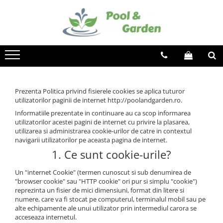
Toate Produsele
PISCINE
Piscine supraterane
Piscine Metalice Supraterane
Prezenta Politica privind fisierele cookies se aplica tuturor
Piscine cu cadru metalic
utilizatorilor paginii de internet http://poolandgarden.ro.
Piscine gonflabile
Informatiile prezentate in continuare au ca scop informarea
Piscine compozit
utilizatorilor acestei pagini de internet cu privire la plasarea,
utilizarea si administrarea cookie-urilor de catre in contextul
Tratamente Piscina
navigarii utilizatorilor pe aceasta pagina de internet.
Reglare PH
1. Ce sunt cookie-urile?
Dezinfectare
Un "internet Cookie" (termen cunoscut si sub denumirea de
Controlul algelor
"browser cookie" sau "HTTP cookie" ori pur si simplu "cookie")
Floculare
reprezinta un fisier de mici dimensiuni, format din litere si
numere, care va fi stocat pe computerul, terminalul mobil sau pe
Suport aditional
alte echipamente ale unui utilizator prin intermediul carora se
Testare
acceseaza internetul.