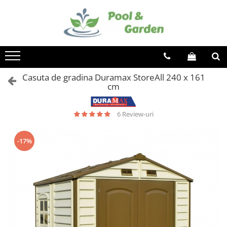
Toate Produsele
PISCINE
Piscine supraterane
Casuta de gradina Duramax StoreAll 240 x 161
Piscine Metalice Supraterane
cm
Piscine cu cadru metalic
Piscine gonflabile
6 Review-uri
Piscine compozit
Tratamente Piscina
-17%
Reglare PH
Dezinfectare
Controlul algelor
Floculare
Suport aditional
Testare