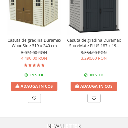
Casuta de gradina Duramax
Casuta de gradina Duramax
WoodSide 319 x 240 cm
StoreMate PLUS 187 x 190
cm
5.074,00 RON
3.854,00 RON
4.490,00 RON
3.290,00 RON
IN STOC
IN STOC
ADAUGA IN COS
ADAUGA IN COS
NEWSLETTER