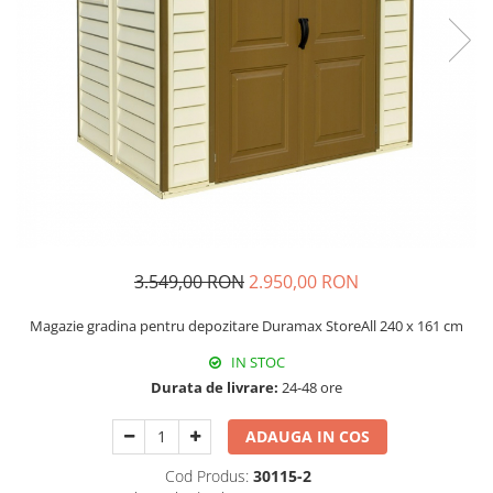
Echipamente si accesorii Piscina
Accesorii Piscina
Roboti si aspiratoare
Acoperire piscina
Dusuri solare
Filtrare piscina
Iluminat piscina
Incalzire piscina
WELLNESS SPA
Saune
3.549,00 RON
2.950,00 RON
Saune traditionale
Magazie gradina pentru depozitare Duramax StoreAll 240 x 161 cm
Minipiscine
IN STOC
Minipiscine gonflabile
Durata de livrare:
24-48 ore
Minipiscine rigide
Accesorii minipiscine
ADAUGA IN COS
Intretinere minipiscine
Cod Produs:
30115-2
GRATARE