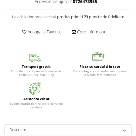
Ai nevoie de ajutor?
0726473955
Gratare carbune
Gratare gaz
La achizitionarea acestui produs primiti
73
puncte de fidelitate
Afumatoare
Adauga la Favorite
Cere informatii
Accesorii
Afumare
Aprindere
Curatare si intretinere
Ustensile
Transport gratuit
Plata cu cardul si in rate
Oriunde in tara pentru comenzi de
Plata integrala cu cardul sau in pana
Huse
peste 250 lei, sub 10 Kg
la 6 rate fara dobanda
Plite, grile si tavi
UNELTE GRADINA
Unelte de sapat
Asistenta client
Suport gratuit pentru toata gama de
Cazmale
produse
Furci
Burghie
Descriere
Scule de mana mari