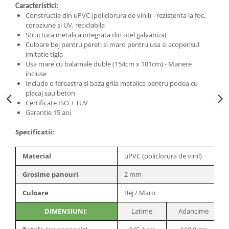
Caracteristici:
Cosoare
Constructie din uPVC (policlorura de vinil) - rezistenta la foc,
Accesorii topoare si fierastraie
coroziune si UV, reciclabila
Structura metalica integrata din otel galvanizat
Iarba si gazon
Culoare bej pentru pereti si maro pentru usa si acoperisul
Masini de tuns iarba
imitatie tigla
Usa mare cu balamale duble (154cm x 181cm) - Manere
Accesorii si piese unelte gradina
incluse
Protectie
Include o fereastra si baza grila metalica pentru podea cu
placaj sau beton
Piese schimb unelte gradina
Certificate ISO + TUV
Accesorii unelte gradina
Garantie 15 ani
TERASA SI CURTE
Specificatii:
Pentru copii
Leagane
Material
uPVC (policlorura de vinil)
Tobogane
Grosime panouri
2 mm
Trambuline
Mobila gradina
Culoare
Bej / Maro
Seturi mobilier gradina
DIMENSIUNI:
Latime
Adancime
Mese gradina