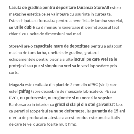
Greble
Casuta de gradina pentru depozitare Duramax StoreAll
este o
Sapaligi
magazine estetica ce se va integra cu usurinta in curtea ta.
Scule de mana mici
Este echipata cu
fereastra
pentru a beneficia de lumina soarelui,
iar
usile duble
cu dimensiuni generoase iti permit accesul facil
Plantatoare
chiar si cu unelte de dimensiuni mai mari.
Sapaligi mici
Cazmale mici
StoreAll are o
capacitate mare de depozitare
pentru a adaposti
Foarfece
masina de tuns iarba, uneltele de gradina, gratarul,
echipamentele pentru piscina si alte
lucruri pe care vrei sa le
Universale
protejezi sau pur si simplu nu vrei sa le vezi
inprastiate prin
Ramuri groase
curte.
Gard viu
Gazon si iarba
Magazia este realizata din placi de 2 mm din
uPVC
(vinil) care
este
ignifug
(spre deosebire de magaziile fabricate cu PE sau
Telescopice
PVC),
nu putrezeste, nu rugineste si nu necesita vopsire
.
Accesorii foarfece
Ranforsarea in interior cu
grinzi si stalpi din otel galvanizat
face
Topoare si fierastraie
ca peretii si acoperisul
sa nu se deformeze
, iar
garantia de 15 ani
Topoare
oferita de producator atesta ca acest produs este unul calitativ
de care te vei ducura foarte mult timp.
Fierastraie
Cutite