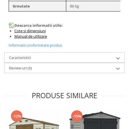
Compostoare
Greutate
86 kg
CAMPING
Mobilier camping si plaja
Descarca informatii utile:
Cote si dimensiuni
Scaune
Manual de utilizare
Sezlonguri
Informatii conformitate produs
ARTICOLE CRACIUN
Brazi artificiali de Craciun
Caracteristici
Review-uri
(6)
PRODUSE SIMILARE
-12%
-15%