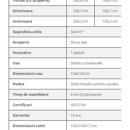
Totale (cu acoperis)
245,4 cm
168,0 cm
Scaune banci si sezlonguri
Umbrele si umbrare
Exterioare
239,7 cm
160,7 cm
Casute si depozitare
Interioare
234,3 cm
155,3 cm
Casute de gradina
Suprafata utila
3,64 m²
Dulapuri
Acoperis
Doua ape
Lazi de depozitare
APA IN GRADINA
Fereastra
1 lateral
Udarea gradinii
Usa
Dubla cu balamale
Furtunuri gradina
Dimensiuni usa
154x181cm
Conectori si racoduri
Aspersoare supraterane
Podea
Grila metalica pentru podea
Pistoale de stropit
Timp de asamblare
4 ore (2 persoane)
Suporturi si carucioare furtun
CULTIVARE
Certificari
ISO+TUV
Sere de gradina
Garantie
15 ani
Sere policarbonat
Dimensiuni colet
192x105x17 cm
Accesorii sere