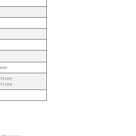
ane)
 13 cm)
 11 cm)