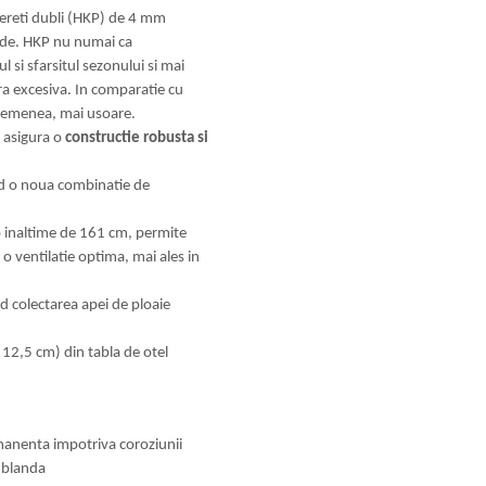
ereti dubli (HKP) de 4 mm
olide. HKP nu numai ca
 si sfarsitul sezonului si mai
ara excesiva. In comparatie cu
 asemenea, mai usoare.
, asigura o
constructie robusta si
ind o noua combinatie de
o inaltime de 161 cm, permite
a o ventilatie optima, mai ales in
nd colectarea apei de ploaie
 12,5 cm) din tabla de otel
rmanenta impotriva coroziunii
 blanda