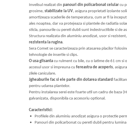
Gratare carbune
Invelisul realizat din
panouri din policarbonat celular
cu p
grosime,
stabilizate la UV
, asigura proprietati izolante s
Gratare gaz
amortizeaza scaderile de temperatura, cum ar fi la inceputul
Afumatoare
ales noaptea, dar va protejeaza si plantele de radiatia sol
sticla, panourile cu pereti dubli sunt indestructibile si de
Accesorii
Structura realizata din aluminiu anodizat, usor si rezistent
Afumare
rezistenta la rugina
.
Aprindere
Sera Comet se caracterizeaza prin atasarea placilor folos
Curatare si intretinere
tehnologie de insertie si clips.
O usa glisanta
cu rulment cu bile, cu o latime de 61 cm si 
Ustensile
accesul usor si impreuna cu
fereastra de acoperis
, asigur
Huse
zilele caniculare.
Plite, grile si tavi
Jgheaburile fac si ele parte din dotarea standard
facilita
UNELTE GRADINA
pentru udarea plantelor.
Unelte de sapat
Pentru instalarea serei este foarte util un cadru de baza (H
galvanizata, disponibila ca accesoriu optional.
Cazmale
Furci
Caracteristici:
Burghie
Profilele din aluminiu anodizat asigura o protectie pe
Scule de mana mari
Panouri din policarbonat cu pereti dubli pentru lumina