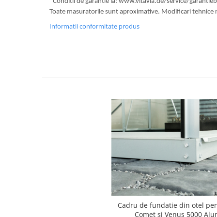
*Conditii de garantie la: www.vitavia.de/service/garanti
Compostoare
Toate masuratorile sunt aproximative. Modificari tehnice 
CAMPING
Informatii conformitate produs
Mobilier camping si plaja
Scaune
Sezlonguri
ARTICOLE CRACIUN
Brazi artificiali de Craciun
Cadru de fundatie din otel pen
Comet si Venus 5000 Alu