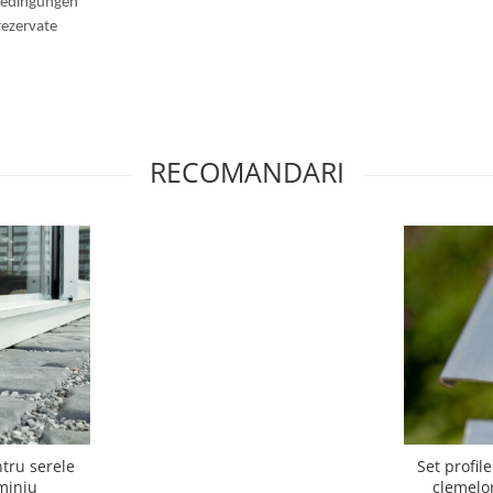
ebedingungen
rezervate
RECOMANDARI
tru serele
Set profil
miniu
clemelor