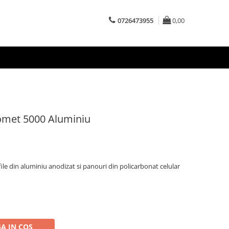
0726473955
0,00
Comet 5000 Aluminiu
le din aluminiu anodizat si panouri din policarbonat celular
A IN COS