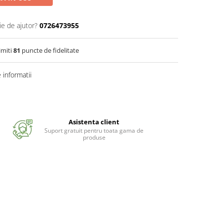
ie de ajutor?
0726473955
imiti
81
puncte de fidelitate
informatii
Asistenta client
Suport gratuit pentru toata gama de
produse