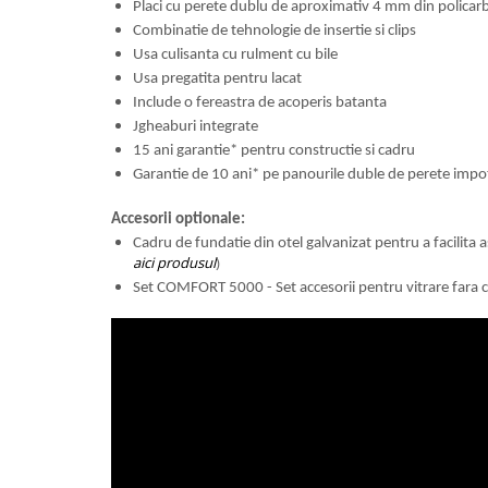
Placi cu perete dublu de aproximativ 4 mm din policarb
Greble
Combinatie de tehnologie de insertie si clips
Sapaligi
Usa culisanta cu rulment cu bile
Scule de mana mici
Usa pregatita pentru lacat
Include o fereastra de acoperis batanta
Plantatoare
Jgheaburi integrate
Sapaligi mici
15 ani garantie* pentru constructie si cadru
Cazmale mici
Garantie de 10 ani* pe panourile duble de perete impot
Foarfece
Accesorii optionale:
Universale
Cadru de fundatie din otel galvanizat
pentru a facilita
Ramuri groase
aici produsul
)
Gard viu
Set COMFORT 5000 -
Set accesorii pentru vitrare fara c
Gazon si iarba
Telescopice
Accesorii foarfece
Topoare si fierastraie
Topoare
Fierastraie
Cutite