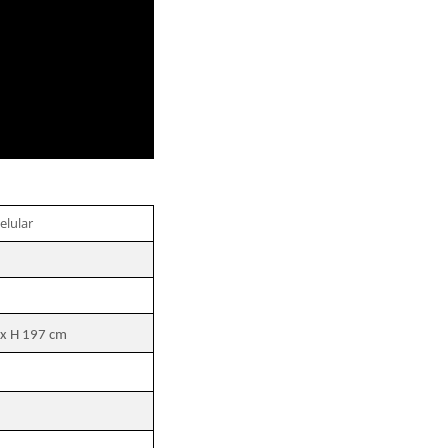
elular
 x H 197 cm