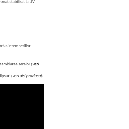
onat stabilizat la UV
riva intemperiilor
(
vezi
 asamblarea serelor
(
vezi aici produsul
)
lipsuri