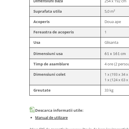
254 x 192 cm
Dimensiuni baza
Scaune banci si sezlonguri
Umbrele si umbrare
Suprafata utila
5,0 m²
Casute si depozitare
Acoperis
Doua ape
Casute de gradina
Fereastra de acoperis
1
Dulapuri
Lazi de depozitare
Usa
Glisanta
APA IN GRADINA
Dimensiuni usa
61 x 161 cm
Udarea gradinii
Timp de asamblare
4 ore (2 perso
Furtunuri gradina
Conectori si racoduri
Dimensiuni colet
1 x (193 x 34 x
1 x (124 x 63 x
Aspersoare supraterane
Pistoale de stropit
Greutate
33 kg
Suporturi si carucioare furtun
CULTIVARE
Descarca informatii utile:
Sere de gradina
Manual de utilizare
Sere policarbonat
Accesorii sere