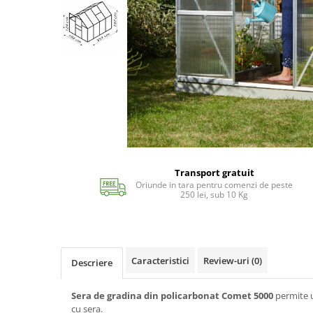
Echipamente si accesorii Piscina
Accesorii Piscina
Roboti si aspiratoare
Acoperire piscina
Dusuri solare
Filtrare piscina
Iluminat piscina
Incalzire piscina
WELLNESS SPA
Saune
Transport gratuit
Oriunde in tara pentru comenzi de peste
Saune traditionale
250 lei, sub 10 Kg
Minipiscine
Minipiscine gonflabile
Minipiscine rigide
Caracteristici
Review-uri
(0)
Descriere
Accesorii minipiscine
Intretinere minipiscine
Sera de gradina din policarbonat Comet 5000
permite u
GRATARE
cu sera.