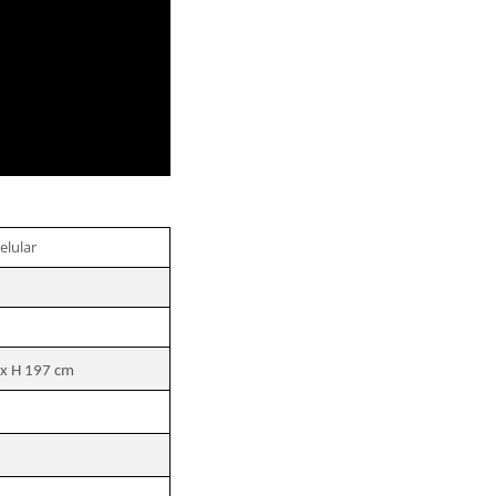
elular
 x H 197 cm