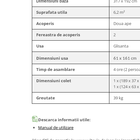
317 x 192 cm
Dimensiuni baza
Scaune banci si sezlonguri
Umbrele si umbrare
Suprafata utila
6,2 m²
Casute si depozitare
Acoperis
Doua ape
Casute de gradina
Fereastra de acoperis
2
Dulapuri
Lazi de depozitare
Usa
Glisanta
APA IN GRADINA
Dimensiuni usa
61 x 161 cm
Udarea gradinii
Timp de asamblare
4 ore (2 perso
Furtunuri gradina
Conectori si racoduri
Dimensiuni colet
1 x (189 x 37 x
1 x (124 x 63 x
Aspersoare supraterane
Pistoale de stropit
Greutate
39 kg
Suporturi si carucioare furtun
CULTIVARE
Descarca informatii utile:
Sere de gradina
Manual de utilizare
Sere policarbonat
Accesorii sere