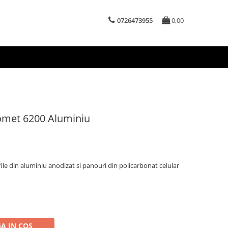
0726473955
0,00
Comet 6200 Aluminiu
le din aluminiu anodizat si panouri din policarbonat celular
A IN COS