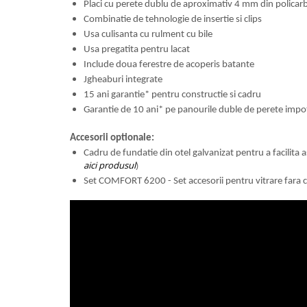
Placi cu perete dublu de aproximativ 4 mm din policarb
Greble
Combinatie de tehnologie de insertie si clips
Sapaligi
Usa culisanta cu rulment cu bile
Scule de mana mici
Usa pregatita pentru lacat
Include doua ferestre de acoperis batante
Plantatoare
Jgheaburi integrate
Sapaligi mici
15 ani garantie* pentru constructie si cadru
Cazmale mici
Garantie de 10 ani* pe panourile duble de perete impot
Foarfece
Accesorii optionale:
Universale
Cadru de fundatie din otel galvanizat
pentru a facilita
Ramuri groase
aici produsul
)
Gard viu
Set COMFORT 6200 -
Set accesorii pentru vitrare fara c
Gazon si iarba
Telescopice
Accesorii foarfece
Topoare si fierastraie
Topoare
Fierastraie
Cutite