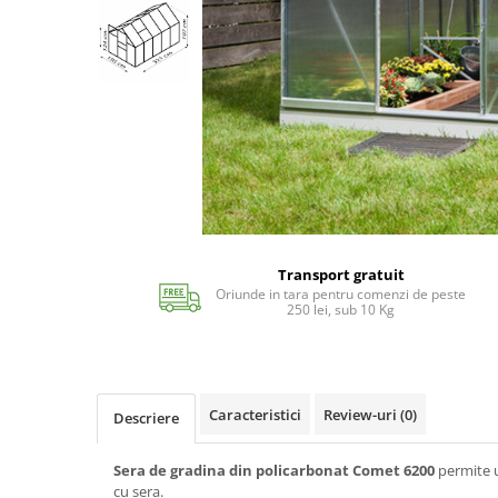
Echipamente si accesorii Piscina
Accesorii Piscina
Roboti si aspiratoare
Acoperire piscina
Dusuri solare
Filtrare piscina
Iluminat piscina
Incalzire piscina
WELLNESS SPA
Saune
Transport gratuit
Oriunde in tara pentru comenzi de peste
Saune traditionale
250 lei, sub 10 Kg
Minipiscine
Minipiscine gonflabile
Minipiscine rigide
Caracteristici
Review-uri
(0)
Descriere
Accesorii minipiscine
Intretinere minipiscine
Sera de gradina din policarbonat Comet 6200
permite u
GRATARE
cu sera.