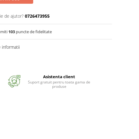
ie de ajutor?
0726473955
imiti
103
puncte de fidelitate
informatii
Asistenta client
Suport gratuit pentru toata gama de
produse