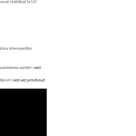
onat stabilizat la UV
riva intemperiilor
(
vezi
 asamblarea serelor
(
vezi aici produsul
)
lipsuri