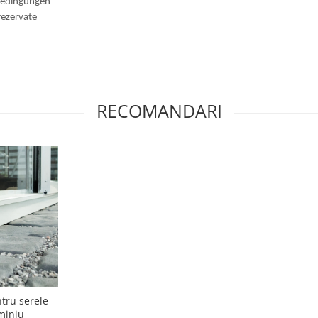
ebedingungen
rezervate
RECOMANDARI
tru serele
miniu