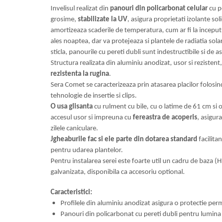
Gratare carbune
Invelisul realizat din
panouri din policarbonat celular
cu p
grosime,
stabilizate la UV
, asigura proprietati izolante s
Gratare gaz
amortizeaza scaderile de temperatura, cum ar fi la inceputul
Afumatoare
ales noaptea, dar va protejeaza si plantele de radiatia sol
sticla, panourile cu pereti dubli sunt indestructibile si de
Accesorii
Structura realizata din aluminiu anodizat, usor si rezistent
Afumare
rezistenta la rugina
.
Aprindere
Sera Comet se caracterizeaza prin atasarea placilor folos
Curatare si intretinere
tehnologie de insertie si clips.
O usa glisanta
cu rulment cu bile, cu o latime de 61 cm si 
Ustensile
accesul usor si impreuna cu
fereastra de acoperis
, asigur
Huse
zilele caniculare.
Plite, grile si tavi
Jgheaburile fac si ele parte din dotarea standard
facilita
UNELTE GRADINA
pentru udarea plantelor.
Unelte de sapat
Pentru instalarea serei este foarte util un cadru de baza (H
galvanizata, disponibila ca accesoriu optional.
Cazmale
Furci
Caracteristici:
Burghie
Profilele din aluminiu anodizat asigura o protectie pe
Scule de mana mari
Panouri din policarbonat cu pereti dubli pentru lumina