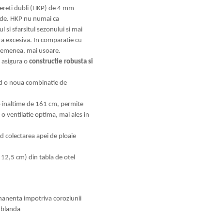
ereti dubli (HKP) de 4 mm
olide. HKP nu numai ca
 si sfarsitul sezonului si mai
ara excesiva. In comparatie cu
 asemenea, mai usoare.
, asigura o
constructie robusta si
ind o noua combinatie de
o inaltime de 161 cm, permite
a o ventilatie optima, mai ales in
nd colectarea apei de ploaie
 12,5 cm) din tabla de otel
rmanenta impotriva coroziunii
 blanda