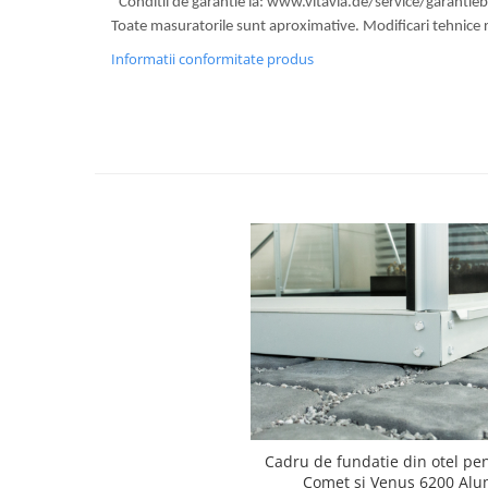
*Conditii de garantie la: www.vitavia.de/service/garanti
Compostoare
Toate masuratorile sunt aproximative. Modificari tehnice 
CAMPING
Informatii conformitate produs
Mobilier camping si plaja
Scaune
Sezlonguri
ARTICOLE CRACIUN
Brazi artificiali de Craciun
Cadru de fundatie din otel pen
Comet si Venus 6200 Alu