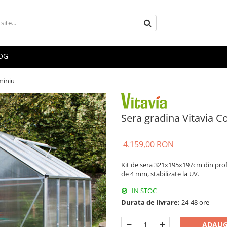
OG
miniu
Sera gradina Vitavia 
4.159,00 RON
Kit de sera 321x195x197cm din profi
de 4 mm, stabilizate la UV.
IN STOC
Durata de livrare:
24-48 ore
ADAUG