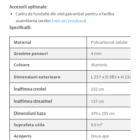
Accesorii optionale:
Cadru de fundatie din otel galvanizat
pentru a facilita
(
vezi aici produsul
)
asamblarea serelor
Specificatii:
Material
Policarbonat celular
Grosime panouri
4 mm
Culoare
Aluminiu
Dimensiuni exterioare
L 257 x D 383 x H 232 cm
232 cm
Inaltimea crestei
137 cm
Inaltimea streasinei
379 x 255 cm
Dimensiuni baza
Suprafata utila
9,9 m²
Acoperis
Doua ape