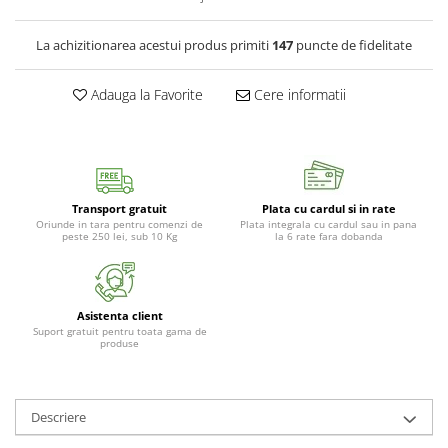
La achizitionarea acestui produs primiti
147
puncte de fidelitate
Adauga la Favorite
Cere informatii
Transport gratuit
Plata cu cardul si in rate
Oriunde in tara pentru comenzi de
Plata integrala cu cardul sau in pana
peste 250 lei, sub 10 Kg
la 6 rate fara dobanda
Asistenta client
Suport gratuit pentru toata gama de
produse
Descriere