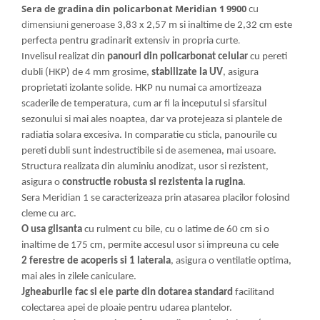
Sera de gradina din policarbonat Meridian 1 9900
cu
dimensiuni generoase
3,83 x 2,57 m si inaltime de 2,32 cm este
.
perfecta pentru gradinarit extensiv in propria curte
Invelisul realizat din
panouri din policarbonat celular
cu pereti
dubli (HKP) de 4 mm grosime,
stabilizate la UV
, asigura
proprietati izolante solide. HKP nu numai ca amortizeaza
scaderile de temperatura, cum ar fi la inceputul si sfarsitul
sezonului si mai ales noaptea, dar va protejeaza si plantele de
radiatia solara excesiva. In comparatie cu sticla, panourile cu
pereti dubli sunt indestructibile si de asemenea, mai usoare.
Structura realizata din aluminiu anodizat, usor si rezistent,
asigura o
constructie robusta si rezistenta la rugina
.
Sera Meridian 1 se caracterizeaza prin atasarea placilor folosind
cleme cu arc.
O usa glisanta
cu rulment cu bile, cu o latime de 60 cm si o
inaltime de 175 cm, permite accesul usor si impreuna cu cele
2 ferestre de acoperis si 1 laterala
, asigura o ventilatie optima,
mai ales in zilele caniculare.
Jgheaburile fac si ele parte din dotarea standard
facilitand
colectarea apei de ploaie pentru udarea plantelor.