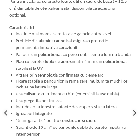
Pentru instalarea serei este foarte util un cadru de baza (H 12,5
cm) din tabla de otel galvanizata, disponibila ca accesoriu
optional.
Caracteristici:
Inaltime mai mare a serei fata de gamele entry-level
Profilele din aluminiu anodizat asigura o protectie
permanenta impotriva coroziunii
Panouri din policarbonat cu pereti dubli pentru lumina blanda
Placi cu perete dublu de aproximativ 4 mm din policarbonat
stabilizat la UV
Vitrare prin tehnologia confirmata cu cleme arc
Fixare stabila a panourilor in rama serei multumita muchiilor
inchise pe latura lunga
Usa culisanta cu rulment cu bile (extensibil la usa dubla)
Usa pregatita pentru lacat
Include doua ferestre batante de acoperis si una lateral
Jgheaburi integrate
15 ani garantie* pentru constructie si cadru
Garantie de 10 ani* pe panourile duble de perete impotriva
intemperiilor