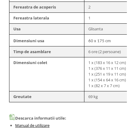
Fereastra de acoperis
2
Fereastra laterala
1
Usa
Glisanta
Dimensiuni usa
60 x 175 cm
Timp de asamblare
6 ore (2 persoane)
Dimensiuni colet
1 x (183 x 16 x 12 cm)
1 x (376 x 11 x 11 cm)
1 x (251 x 19 x 11 cm)
1 x (154 x 64 x 16 cm)
1 x (82 x 7 x 7 cm)
Greutate
69 kg
Descarca informatii utile:
Manual de utilizare