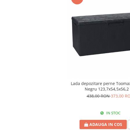
Greble
Sapaligi
Scule de mana mici
Plantatoare
Sapaligi mici
Cazmale mici
Foarfece
Universale
Ramuri groase
Gard viu
Gazon si iarba
Lada depozitare perne Toomax
Negru 123,7x54,5x56,2
Telescopice
438,00 RON
373,00 R
Accesorii foarfece
Topoare si fierastraie
IN STOC
Topoare
Fierastraie
ADAUGA IN COS
Cutite