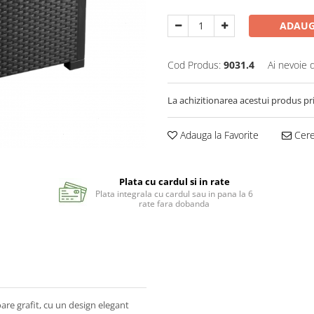
ADAUG
Cod Produs:
9031.4
Ai nevoie 
La achizitionarea acestui produs pr
Adauga la Favorite
Cere 
Plata cu cardul si in rate
Plata integrala cu cardul sau in pana la 6
rate fara dobanda
are grafit, cu un design elegant