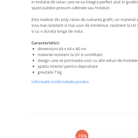
in imitatie de ratan care se va integra perfect atat in gradin
Gratare carbune
spatii publice precum cafenele sau hoteluri.
Gratare gaz
Este realizat din poly ratan de culoarea grafit, un material s
Afumatoare
insa mai rezistent si mai usor de intretinut, rezistent la UV
si cu o durata lunga de viata.
Accesorii
Caracteristici:
Afumare
dimensiuni 64 x 64 x 40 cm
Aprindere
material rezistent la UV si umiditate
Curatare si intretinere
design care se potriveste usor cu alte seturi de mobilier
spatiu interior pentru depozitare
Ustensile
greutate 7 kg
Huse
Informatii conformitate produs
Plite, grile si tavi
UNELTE GRADINA
Unelte de sapat
Cazmale
Furci
Burghie
Scule de mana mari
-15%