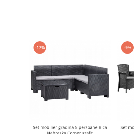
Cosoare
Accesorii topoare si fierastraie
Iarba si gazon
Masini de tuns iarba
Accesorii si piese unelte gradina
-17%
-9%
Protectie
Piese schimb unelte gradina
Accesorii unelte gradina
TERASA SI CURTE
Pentru copii
Leagane
Tobogane
Trambuline
Mobila gradina
Seturi mobilier gradina
Set mobilier gradina 5 persoane Bica
Set mo
Mese gradina
Nebraska Corner grafit