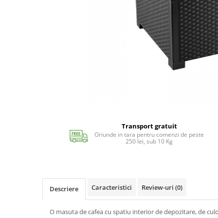
Echipamente si accesorii Piscina
Accesorii Piscina
Roboti si aspiratoare
Acoperire piscina
Dusuri solare
Filtrare piscina
Iluminat piscina
Incalzire piscina
WELLNESS SPA
Saune
Transport gratuit
Oriunde in tara pentru comenzi de peste
Saune traditionale
250 lei, sub 10 Kg
Minipiscine
Minipiscine gonflabile
Minipiscine rigide
Caracteristici
Review-uri
(0)
Accesorii minipiscine
Descriere
Intretinere minipiscine
O masuta de cafea cu spatiu interior de depozitare, de culo
GRATARE