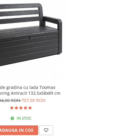
de gradina cu lada Toomax
pring Antracit 132,5x58x89 cm
34,00 RON
707,00 RON
IN STOC
ADAUGA IN COS