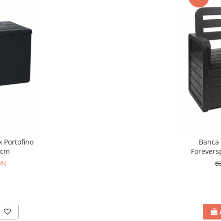
 Portofino
Banca 
 cm
Forevers
ON
8