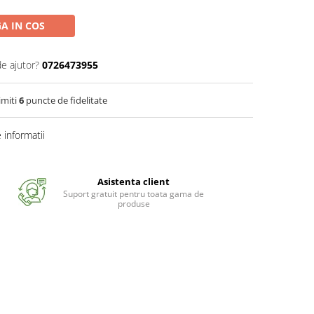
A IN COS
de ajutor?
0726473955
imiti
6
puncte de fidelitate
informatii
Asistenta client
Suport gratuit pentru toata gama de
produse