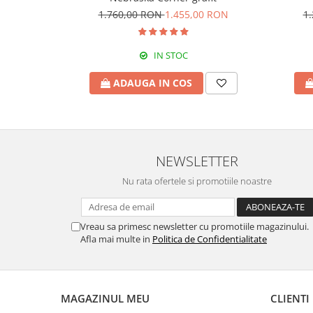
Scaune banci si sezlonguri
1.760,00 RON
1.455,00 RON
1
Umbrele si umbrare
Casute si depozitare
IN STOC
Casute de gradina
ADAUGA IN COS
Dulapuri
Lazi de depozitare
APA IN GRADINA
Udarea gradinii
NEWSLETTER
Furtunuri gradina
Conectori si racoduri
Nu rata ofertele si promotiile noastre
Aspersoare supraterane
Pistoale de stropit
Vreau sa primesc newsletter cu promotiile magazinului.
Suporturi si carucioare furtun
Afla mai multe in
Politica de Confidentialitate
CULTIVARE
Sere de gradina
Sere policarbonat
MAGAZINUL MEU
CLIENTI
Accesorii sere