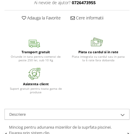
Ai nevoie de ajutor?
0726473955
Adauga la Favorite
Cere informatii
Transport gratuit
Plata cu cardul si in rate
Oriunde in tara pentru comenzi de
Plata integrala cu cardul sau in pana
peste 250 lei, sub 10 Kg
la 6 rate fara dobanda
Asistenta client
Suport gratuit pentru toata gama de
produse
Descriere
Minciog pentru adunarea mizeriilor de la suprfata piscinei.
Fixarea prin sistem clip.