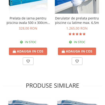
Prelata de iarna pentru
Derulator de prelata pentru
piscina ovala 500 x 300cm -
piscine cu latime max. 6,5m
120g/m
328,00 RON
1.265,00 RON
IN STOC
IN STOC
ADAUGA IN COS
ADAUGA IN COS
PRODUSE SIMILARE