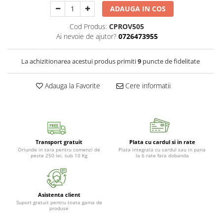
ADAUGA IN COS
Cod Produs:
CPROV505
Ai nevoie de ajutor?
0726473955
La achizitionarea acestui produs primiti
9
puncte de fidelitate
Adauga la Favorite
Cere informatii
Transport gratuit
Plata cu cardul si in rate
Oriunde in tara pentru comenzi de
Plata integrala cu cardul sau in pana
peste 250 lei, sub 10 Kg
la 6 rate fara dobanda
Asistenta client
Suport gratuit pentru toata gama de
produse