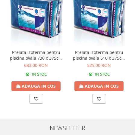
Prelata izoterma pentru
Prelata izoterma pentru
piscina ovala 730 x 375cm
piscina ovala 610 x 375cm
180 microni
180 microni
683,00 RON
525,00 RON
IN STOC
IN STOC
ADAUGA IN COS
ADAUGA IN COS
NEWSLETTER