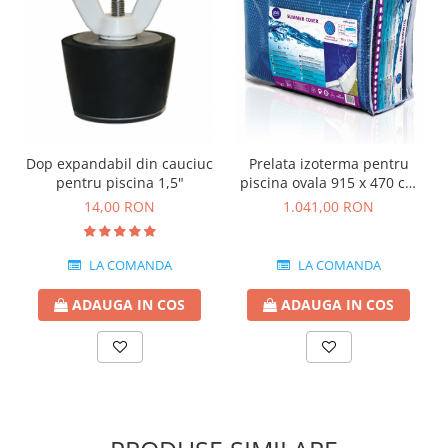
Dop expandabil din cauciuc
Prelata izoterma pentru
pentru piscina 1,5"
piscina ovala 915 x 470 cm
180 microni
14,00 RON
1.041,00 RON
LA COMANDA
LA COMANDA
ADAUGA IN COS
ADAUGA IN COS