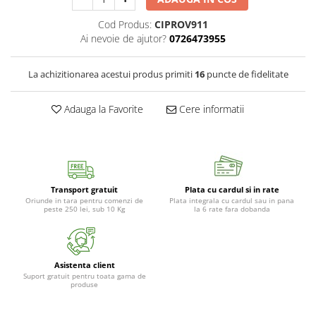
Cod Produs:
CIPROV911
Ai nevoie de ajutor?
0726473955
La achizitionarea acestui produs primiti
16
puncte de fidelitate
Adauga la Favorite
Cere informatii
Transport gratuit
Plata cu cardul si in rate
Oriunde in tara pentru comenzi de
Plata integrala cu cardul sau in pana
peste 250 lei, sub 10 Kg
la 6 rate fara dobanda
Asistenta client
Suport gratuit pentru toata gama de
produse