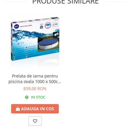
PRODUSE SIMILARE
Prelata de iarna pentru
piscina ovala 1000 x 500cm
- 120 g/m
839,00 RON
IN STOC
ADAUGA IN COS