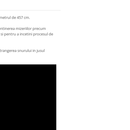
ametrul de 457 cm.
entinerea mizeriilor precum
si pentru a incetini procesul de
nstrangerea snurului in jusul