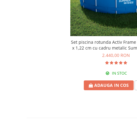
Cosoare
Accesorii topoare si fierastraie
Iarba si gazon
Masini de tuns iarba
Accesorii si piese unelte gradina
Set piscina rotunda Activ Frame
x 1,22 cm cu cadru metalic S
Protectie
2.440,00 RON
Piese schimb unelte gradina
Accesorii unelte gradina
IN STOC
TERASA SI CURTE
Pentru copii
ADAUGA IN COS
Leagane
Tobogane
Trambuline
Mobila gradina
Seturi mobilier gradina
Mese gradina