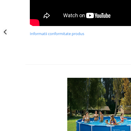
Greble
Sapaligi
Scule de mana mici
Plantatoare
Informatii conformitate produs
Sapaligi mici
Cazmale mici
Foarfece
Universale
Ramuri groase
Gard viu
Gazon si iarba
Telescopice
Accesorii foarfece
Topoare si fierastraie
Topoare
Fierastraie
Cutite