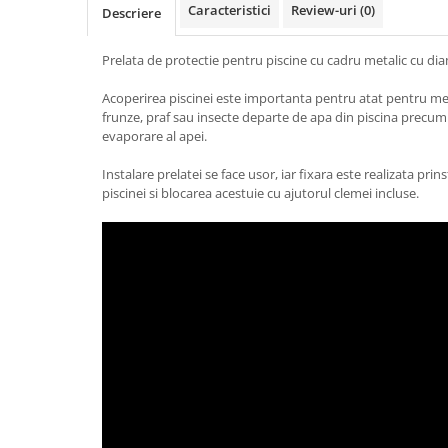
Caracteristici
Review-uri
(0)
Descriere
Gratare carbune
Gratare gaz
Prelata de protectie pentru piscine cu cadru metalic cu di
Afumatoare
Acoperirea piscinei este importanta pentru atat pentru m
Accesorii
frunze, praf sau insecte departe de apa din piscina precum 
evaporare al apei.
Afumare
Aprindere
Instalare prelatei se face usor, iar fixara este realizata pri
Curatare si intretinere
piscinei si blocarea acestuie cu ajutorul clemei incluse.
Ustensile
Huse
Plite, grile si tavi
UNELTE GRADINA
Unelte de sapat
Cazmale
Furci
Burghie
Scule de mana mari