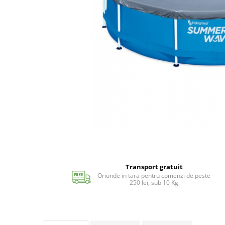
Echipamente si accesorii Piscina
Accesorii Piscina
Roboti si aspiratoare
Acoperire piscina
Dusuri solare
Filtrare piscina
Iluminat piscina
Incalzire piscina
WELLNESS SPA
Saune
Saune traditionale
Minipiscine
Transport gratuit
Minipiscine gonflabile
Oriunde in tara pentru comenzi de peste
Minipiscine rigide
250 lei, sub 10 Kg
Accesorii minipiscine
Intretinere minipiscine
GRATARE