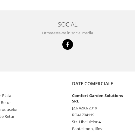
SOCIAL
Urmareste-ne in social media
DATE COMERCIALE
 Plata
Comfort Garden Solutions
SRL
e Retur
J23/4293/2019
Produselor
RO41704119
de Retur
Str. Libelulelor 4
Pantelimon, Ilfov