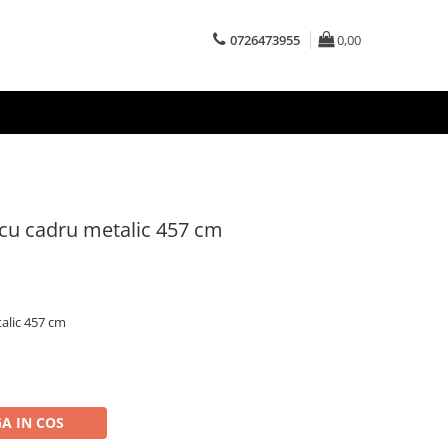
0726473955
0,00
 cu cadru metalic 457 cm
talic 457 cm
A IN COS