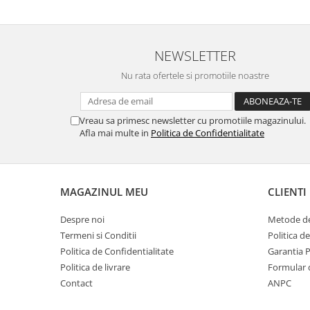
Compostoare
CAMPING
NEWSLETTER
Mobilier camping si plaja
Scaune
Nu rata ofertele si promotiile noastre
Sezlonguri
ARTICOLE CRACIUN
Vreau sa primesc newsletter cu promotiile magazinului.
Brazi artificiali de Craciun
Afla mai multe in
Politica de Confidentialitate
MAGAZINUL MEU
CLIENTI
Despre noi
Metode de
Termeni si Conditii
Politica d
Politica de Confidentialitate
Garantia 
Politica de livrare
Formular 
Contact
ANPC