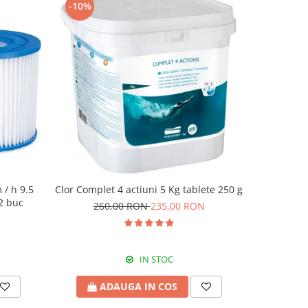
-10%
-18%
 / h 9.5
Clor Complet 4 actiuni 5 Kg tablete 250 g
Dozator cu
 2 buc
pe
260,00 RON
235,00 RON
1
IN STOC
ADAUGA IN COS
A