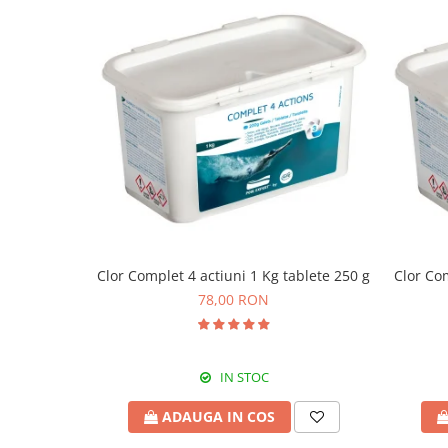
Scaune banci si sezlonguri
Umbrele si umbrare
Casute si depozitare
Casute de gradina
Dulapuri
Lazi de depozitare
APA IN GRADINA
Udarea gradinii
Furtunuri gradina
Conectori si racoduri
Clor Complet 4 actiuni 1 Kg tablete 250 g
Clor Com
Aspersoare supraterane
78,00 RON
Pistoale de stropit
Suporturi si carucioare furtun
CULTIVARE
IN STOC
Sere de gradina
ADAUGA IN COS
Sere policarbonat
Accesorii sere