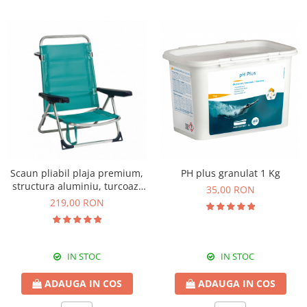
Scaun pliabil plaja premium,
PH plus granulat 1 Kg
structura aluminiu, turcoaz,
35,00 RON
Alco 607ALGF-0030
219,00 RON
IN STOC
IN STOC
ADAUGA IN COS
ADAUGA IN COS