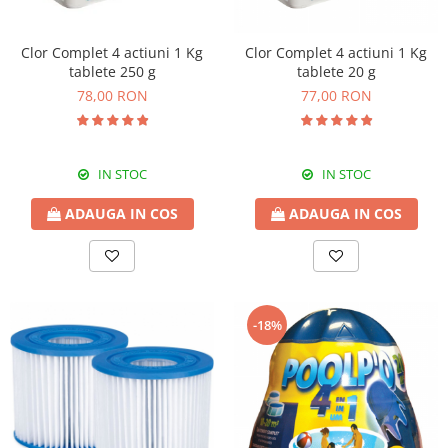
Accesorii Piscina
Ramuri groase
Roboti si aspiratoare
Gard viu
Clor Complet 4 actiuni 1 Kg
Clor Complet 4 actiuni 1 Kg
Acoperire piscina
Gazon si iarba
tablete 250 g
tablete 20 g
Dusuri solare
Telescopice
78,00 RON
77,00 RON
Filtrare piscina
Accesorii foarfece
Iluminat piscina
Topoare si fierastraie
Incalzire piscina
Topoare
IN STOC
IN STOC
Fierastraie
ADAUGA IN COS
ADAUGA IN COS
Cutite
Cosoare
Accesorii topoare si fierastraie
Iarba si gazon
-18%
Masini de tuns iarba
Accesorii si piese unelte gradina
Protectie
Piese schimb unelte gradina
Accesorii unelte gradina