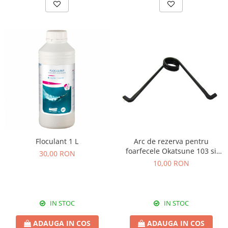
Floculant 1 L
Arc de rezerva pentru
foarfecele Okatsune 103 si
30,00 RON
104
10,00 RON
IN STOC
IN STOC
ADAUGA IN COS
ADAUGA IN COS