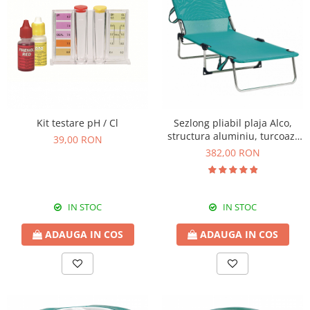
Kit testare pH / Cl
Sezlong pliabil plaja Alco,
structura aluminiu, turcoaz,
39,00 RON
191 x 67 x 30 cm
382,00 RON
IN STOC
IN STOC
ADAUGA IN COS
ADAUGA IN COS