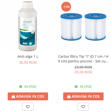
-13%
Anti-alge 1 L
Cartus filtru Tip "I" (D 7 cm / H
9 cm) pentru piscine - Set cu 2
30,00 RON
buc
23,00 RON
20,00 RON
IN STOC
IN STOC
ADAUGA IN COS
ADAUGA IN COS