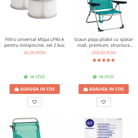
Filtru universal MSpa LF90-A
Scaun plaja pliabil cu spatar
pentru minipiscine, set 2 buc
inalt, premium, structura
aluminiu, turcoaz, Alco
45,00 RON
250,00 RON
670ALGF-0030
IN STOC
IN STOC
ADAUGA IN COS
ADAUGA IN COS