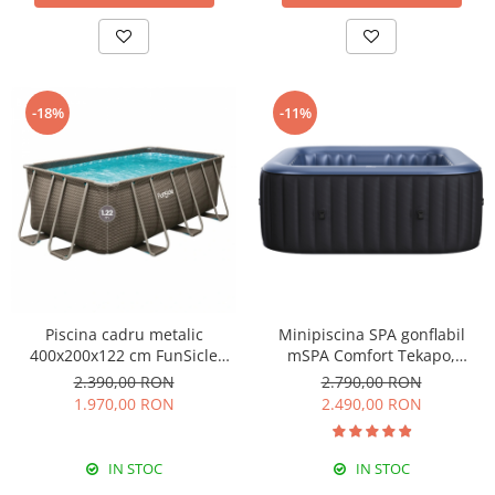
-18%
-11%
Piscina cadru metalic
Minipiscina SPA gonflabil
400x200x122 cm FunSicle
mSPA Comfort Tekapo,
Oasis dreptunghiulara cu
patrata, 6 locuri
2.390,00 RON
2.790,00 RON
pompa de filtrare
1.970,00 RON
2.490,00 RON
IN STOC
IN STOC