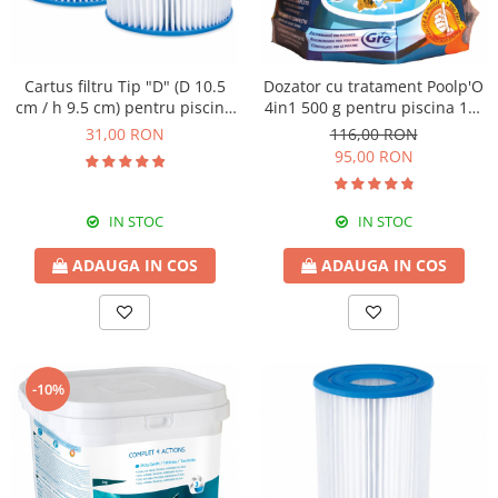
Cartus filtru Tip "D" (D 10.5
Dozator cu tratament Poolp'O
cm / h 9.5 cm) pentru piscine
4in1 500 g pentru piscina 10-
- Set cu 2 buc
20 m3
31,00 RON
116,00 RON
95,00 RON
IN STOC
IN STOC
ADAUGA IN COS
ADAUGA IN COS
-10%