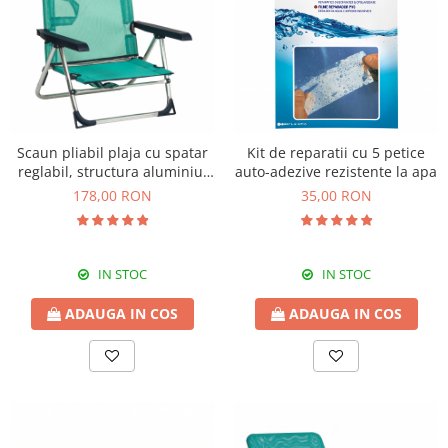
Scaun pliabil plaja cu spatar
Kit de reparatii cu 5 petice
reglabil, structura aluminiu,
auto-adezive rezistente la apa
turcoaz, Alco 606ALF-0030
178,00 RON
35,00 RON
IN STOC
IN STOC
ADAUGA IN COS
ADAUGA IN COS