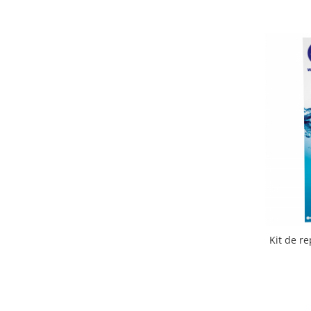
Cosoare
Accesorii topoare si fierastraie
Iarba si gazon
Masini de tuns iarba
Accesorii si piese unelte gradina
Protectie
Piese schimb unelte gradina
Accesorii unelte gradina
TERASA SI CURTE
Pentru copii
Leagane
Tobogane
Kit de re
Trambuline
Mobila gradina
Seturi mobilier gradina
Mese gradina