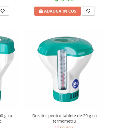
ADAUGA IN COS
00 g cu
Dozator pentru tablete de 20 g cu
t
termometru
37,00 RON