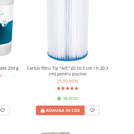
lete 250 g
Cartus filtru Tip "A/C" (D 10.5 cm / h 20.3
cm) pentru piscine
N
25,00 RON
IN STOC
ADAUGA IN COS