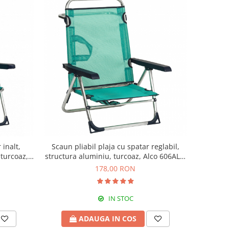
 inalt,
Scaun pliabil plaja cu spatar reglabil,
turcoaz,
structura aluminiu, turcoaz, Alco 606ALF-
0030
178,00 RON
IN STOC
ADAUGA IN COS