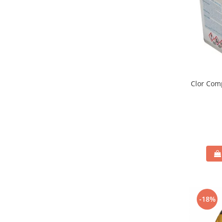
Echipamente si accesorii Piscina
Accesorii Piscina
Roboti si aspiratoare
Acoperire piscina
Dusuri solare
Filtrare piscina
Clor Comp
Iluminat piscina
Incalzire piscina
WELLNESS SPA
Saune
Saune traditionale
Minipiscine
Minipiscine gonflabile
Minipiscine rigide
Accesorii minipiscine
-18%
Intretinere minipiscine
GRATARE