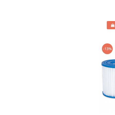
Compostoare
CAMPING
Mobilier camping si plaja
Scaune
Sezlonguri
ARTICOLE CRACIUN
Brazi artificiali de Craciun
-13%