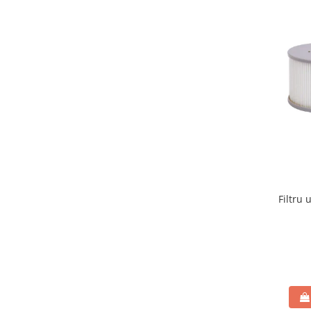
Greble
Sapaligi
Scule de mana mici
Plantatoare
Sapaligi mici
Cazmale mici
Foarfece
Universale
Ramuri groase
Gard viu
Gazon si iarba
Filtru
Telescopice
Accesorii foarfece
Topoare si fierastraie
Topoare
Fierastraie
Cutite