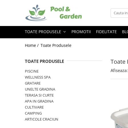
Toate Produsele
PISCINE
TOATE PRODUSELE
PROMOTII
FIDELITATE
BL
Piscine supraterane
Home /
Toate Produsele
Piscine Metalice Supraterane
Piscine cu cadru metalic
Toate 
TOATE PRODUSELE
Piscine gonflabile
Piscine compozit
Afiseaza:
PISCINE
Tratamente Piscina
WELLNESS SPA
GRATARE
Reglare PH
UNELTE GRADINA
Dezinfectare
TERASA SI CURTE
Controlul algelor
APA IN GRADINA
CULTIVARE
Floculare
CAMPING
Suport aditional
ARTICOLE CRACIUN
Testare