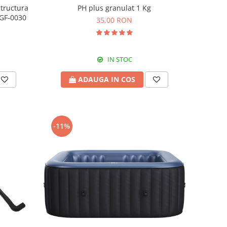
structura
PH plus granulat 1 Kg
LGF-0030
35,00 RON
IN STOC
ADAUGA IN COS
-11%