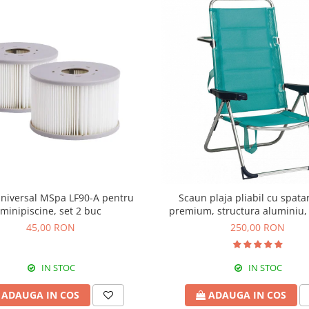
 universal MSpa LF90-A pentru
Scaun plaja pliabil cu spatar
minipiscine, set 2 buc
premium, structura aluminiu, 
Alco 670ALGF-0030
45,00 RON
250,00 RON
IN STOC
IN STOC
ADAUGA IN COS
ADAUGA IN COS