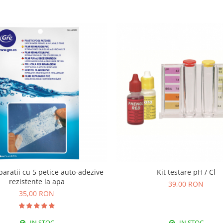
paratii cu 5 petice auto-adezive
Kit testare pH / Cl
rezistente la apa
39,00 RON
35,00 RON
IN STOC
IN STOC