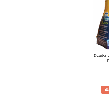
Gratare carbune
Gratare gaz
Afumatoare
Accesorii
Afumare
Aprindere
Curatare si intretinere
Ustensile
Dozator 
Huse
p
Plite, grile si tavi
UNELTE GRADINA
Unelte de sapat
Cazmale
Furci
Burghie
Scule de mana mari