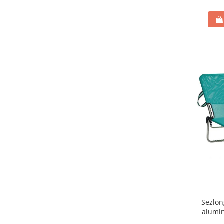
Scaune banci si sezlonguri
Umbrele si umbrare
Casute si depozitare
Casute de gradina
Dulapuri
Lazi de depozitare
APA IN GRADINA
Udarea gradinii
Furtunuri gradina
Conectori si racoduri
Aspersoare supraterane
Pistoale de stropit
Suporturi si carucioare furtun
CULTIVARE
Sere de gradina
Sezlon
Sere policarbonat
alumin
Accesorii sere