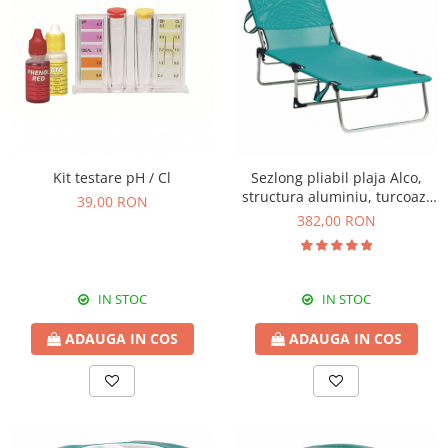
Compostoare
CAMPING
Mobilier camping si plaja
Scaune
Sezlonguri
ARTICOLE CRACIUN
Kit testare pH / Cl
Sezlong pliabil plaja Alco,
Brazi artificiali de Craciun
structura aluminiu, turcoaz,
39,00 RON
191 x 67 x 30 cm
382,00 RON
IN STOC
IN STOC
ADAUGA IN COS
ADAUGA IN COS