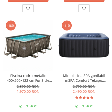
-18%
-11%
Piscina cadru metalic
Minipiscina SPA gonflabil
400x200x122 cm FunSicle
mSPA Comfort Tekapo,
Oasis dreptunghiulara cu
patrata, 6 locuri
2.390,00 RON
2.790,00 RON
pompa de filtrare
1.970,00 RON
2.490,00 RON
IN STOC
IN STOC