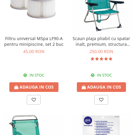
Cosoare
Accesorii topoare si fierastraie
Iarba si gazon
Masini de tuns iarba
Filtru universal MSpa LF90-A
Scaun plaja pliabil cu spatar
Accesorii si piese unelte gradina
pentru minipiscine, set 2 buc
inalt, premium, structura
Protectie
aluminiu, turcoaz, Alco
45,00 RON
250,00 RON
670ALGF-0030
Piese schimb unelte gradina
Accesorii unelte gradina
TERASA SI CURTE
IN STOC
IN STOC
Pentru copii
ADAUGA IN COS
ADAUGA IN COS
Leagane
Tobogane
Trambuline
Mobila gradina
Seturi mobilier gradina
Mese gradina