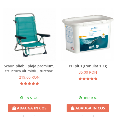
Scaun pliabil plaja premium,
PH plus granulat 1 Kg
structura aluminiu, turcoaz,
35,00 RON
Alco 607ALGF-0030
219,00 RON
IN STOC
IN STOC
ADAUGA IN COS
ADAUGA IN COS