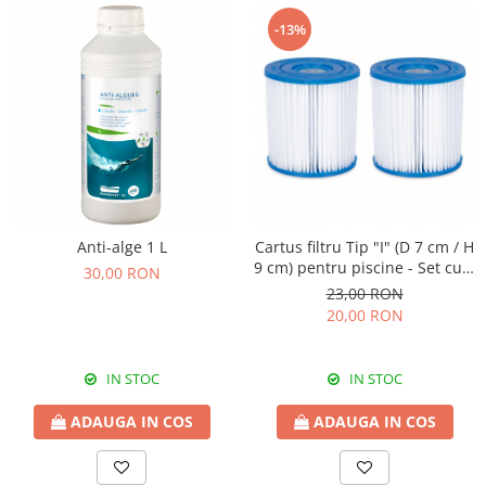
-13%
Anti-alge 1 L
Cartus filtru Tip "I" (D 7 cm / H
9 cm) pentru piscine - Set cu 2
30,00 RON
buc
23,00 RON
20,00 RON
IN STOC
IN STOC
ADAUGA IN COS
ADAUGA IN COS