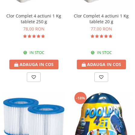
Echipamente si accesorii Piscina
Accesorii Piscina
Clor Complet 4 actiuni 1 Kg
Clor Complet 4 actiuni 1 Kg
Roboti si aspiratoare
tablete 250 g
tablete 20 g
Acoperire piscina
78,00 RON
77,00 RON
Dusuri solare
Filtrare piscina
Iluminat piscina
IN STOC
IN STOC
Incalzire piscina
ADAUGA IN COS
ADAUGA IN COS
WELLNESS SPA
Saune
Saune traditionale
Minipiscine
-18%
Minipiscine gonflabile
Minipiscine rigide
Accesorii minipiscine
Intretinere minipiscine
GRATARE