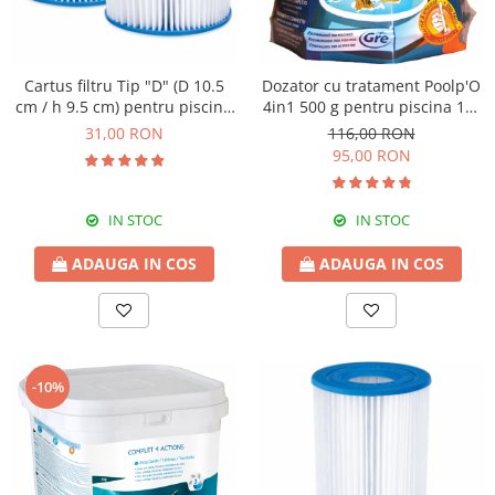
Gratare carbune
Gratare gaz
Cartus filtru Tip "D" (D 10.5
Dozator cu tratament Poolp'O
Afumatoare
cm / h 9.5 cm) pentru piscine
4in1 500 g pentru piscina 10-
Accesorii
- Set cu 2 buc
20 m3
31,00 RON
116,00 RON
95,00 RON
Afumare
Aprindere
Curatare si intretinere
IN STOC
IN STOC
Ustensile
ADAUGA IN COS
ADAUGA IN COS
Huse
Plite, grile si tavi
UNELTE GRADINA
Unelte de sapat
-10%
Cazmale
Furci
Burghie
Scule de mana mari