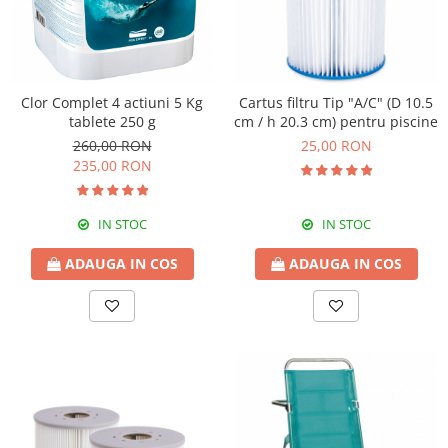
Greble
Sapaligi
Scule de mana mici
Plantatoare
Clor Complet 4 actiuni 5 Kg
Cartus filtru Tip "A/C" (D 10.5
tablete 250 g
cm / h 20.3 cm) pentru piscine
Sapaligi mici
260,00 RON
25,00 RON
Cazmale mici
235,00 RON
Foarfece
Universale
IN STOC
IN STOC
Ramuri groase
Gard viu
ADAUGA IN COS
ADAUGA IN COS
Gazon si iarba
Telescopice
Accesorii foarfece
Topoare si fierastraie
Topoare
Fierastraie
Cutite