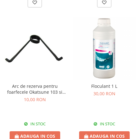
Arc de rezerva pentru
Floculant 1 L
foarfecele Okatsune 103 si
30,00 RON
104
10,00 RON
IN STOC
IN STOC
ADAUGA IN COS
ADAUGA IN COS