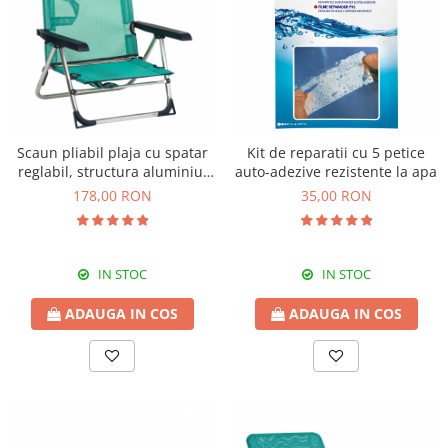
Scaune banci si sezlonguri
Umbrele si umbrare
Casute si depozitare
Casute de gradina
Dulapuri
Lazi de depozitare
Scaun pliabil plaja cu spatar
Kit de reparatii cu 5 petice
reglabil, structura aluminiu,
auto-adezive rezistente la apa
APA IN GRADINA
turcoaz, Alco 606ALF-0030
178,00 RON
35,00 RON
Udarea gradinii
Furtunuri gradina
Conectori si racoduri
IN STOC
IN STOC
Aspersoare supraterane
Pistoale de stropit
ADAUGA IN COS
ADAUGA IN COS
Suporturi si carucioare furtun
CULTIVARE
Sere de gradina
Sere policarbonat
Accesorii sere