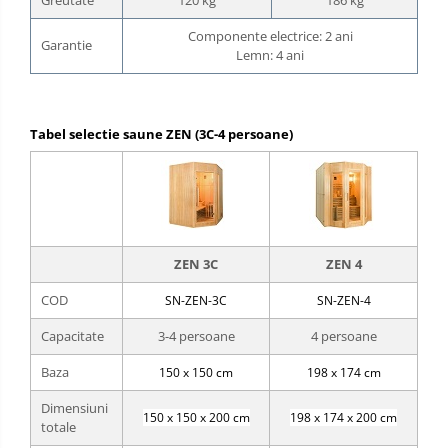
Componente electrice: 2 ani
Garantie
Lemn: 4 ani
Tabel selectie saune ZEN (3C-4 persoane)
ZEN 3C
ZEN 4
COD
SN-ZEN-3C
SN-ZEN-4
Capacitate
3-4 persoane
4 persoane
Baza
150 x 150 cm
198 x 174 cm
Dimensiuni
150 x 150 x 200 cm
198 x 174 x 200 cm
totale