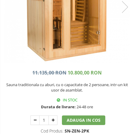
Echipamente si accesorii Piscina
Lazi de depozitare
Universale
Accesorii Piscina
Ramuri groase
Roboti si aspiratoare
Gard viu
Acoperire piscina
Gazon si iarba
Dusuri solare
Telescopice
Filtrare piscina
Accesorii foarfece
Iluminat piscina
Topoare si fierastraie
Incalzire piscina
Topoare
Fierastraie
11.135,00 RON
10.800,00 RON
Cutite
Sauna traditionala cu aburi, cu o capacitate de 2 persoane, intr-un kit
Cosoare
usor de asamblat.
Accesorii topoare si fierastraie
IN STOC
Iarba si gazon
Durata de livrare:
24-48 ore
Masini de tuns iarba
ADAUGA IN COS
Accesorii si piese unelte gradina
Cod Produs:
SN-ZEN-2PK