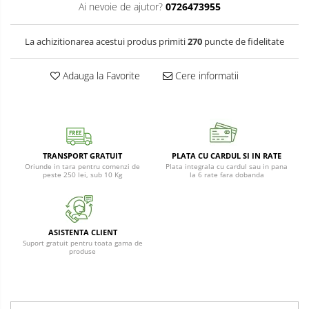
Protectie
Ai nevoie de ajutor?
0726473955
Piese schimb unelte gradina
Accesorii unelte gradina
La achizitionarea acestui produs primiti
270
puncte de fidelitate
Adauga la Favorite
Cere informatii
TRANSPORT GRATUIT
PLATA CU CARDUL SI IN RATE
Oriunde in tara pentru comenzi de
Plata integrala cu cardul sau in pana
peste 250 lei, sub 10 Kg
la 6 rate fara dobanda
ASISTENTA CLIENT
Suport gratuit pentru toata gama de
produse