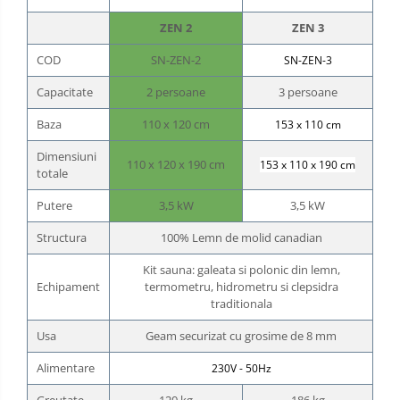
ZEN 2
ZEN 3
COD
SN-ZEN-2
SN-ZEN-3
Capacitate
2 persoane
3 persoane
Baza
110 x 120 cm
153 x 110 cm
Dimensiuni
110 x 120 x 190 cm
153 x 110 x 190 cm
totale
Putere
3,5 kW
3,5 kW
Structura
100% Lemn de molid canadian
Kit sauna: galeata si polonic din lemn,
Echipament
termometru, hidrometru si clepsidra
traditionala
Usa
Geam securizat cu grosime de 8 mm
Alimentare
230V - 50Hz
Greutate
120 kg
186 kg