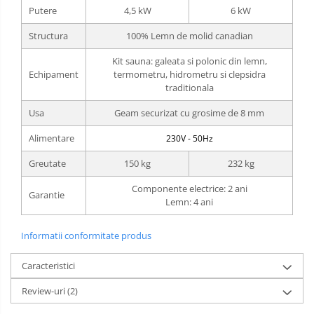
Putere
4,5 kW
6 kW
Structura
100% Lemn de molid canadian
Kit sauna: galeata si polonic din lemn,
Echipament
termometru, hidrometru si clepsidra
traditionala
Usa
Geam securizat cu grosime de 8 mm
Alimentare
230V - 50Hz
Greutate
150 kg
232 kg
Componente electrice: 2 ani
Garantie
Lemn: 4 ani
Informatii conformitate produs
Caracteristici
Review-uri
(2)