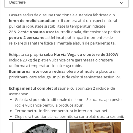
Descriere
Lasa-te sedus de o sauna traditionala autentica fabricata din
lemn de molid canadian
ce ii confera atat un aspect natural
pur cat si robustete si stabilitate la temperaturi ridicate.
ZEN 2 este o sauna uscata
, traditionala, dimensionata perfect
pentru 2 persoane
astfel incat poti imparti momentele de
relaxare si sanatare fizica si mentala alaturi de partener(a) ta.
Echipata cu propria
soba Harvia Vega cu o putere de 3500W
,
include 20 kg de pietre vulcanice care garanteaza o crestere
uniforma a temperaturii in intreaga cabina.
Iluminarea interioara redusa
ofera o atmosfera placuta si
primitoare, care adauga un plus de calm si seninatate sesiunilor.
Echipamentul complet
al saunei cu aburi Zen 2 include, de
asemenea:
Galeata si polonic traditionale din lemn - Se toarna apa peste
rocile vulcanice pentru a produce abur.
Termometru: indica temperatura in interiorul saunei.
Clepsidra traditionala: va permite sa controlati durata sesiunii.