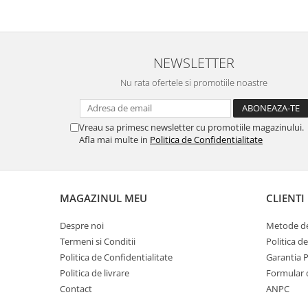
Cosoare
Accesorii topoare si fierastraie
Iarba si gazon
NEWSLETTER
Masini de tuns iarba
Nu rata ofertele si promotiile noastre
Accesorii si piese unelte gradina
Protectie
Vreau sa primesc newsletter cu promotiile magazinului.
Piese schimb unelte gradina
Afla mai multe in
Politica de Confidentialitate
Accesorii unelte gradina
TERASA SI CURTE
Pentru copii
MAGAZINUL MEU
CLIENTI
Leagane
Tobogane
Despre noi
Metode de
Trambuline
Termeni si Conditii
Politica d
Politica de Confidentialitate
Garantia 
Mobila gradina
Politica de livrare
Formular 
Seturi mobilier gradina
Contact
ANPC
Mese gradina