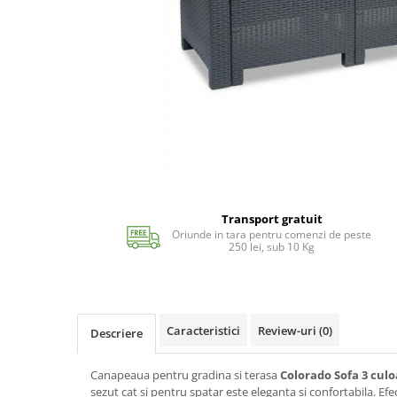
Echipamente si accesorii Piscina
Accesorii Piscina
Roboti si aspiratoare
Acoperire piscina
Dusuri solare
Filtrare piscina
Iluminat piscina
Incalzire piscina
WELLNESS SPA
Saune
Transport gratuit
Oriunde in tara pentru comenzi de peste
Saune traditionale
250 lei, sub 10 Kg
Minipiscine
Minipiscine gonflabile
Minipiscine rigide
Caracteristici
Review-uri
(0)
Descriere
Accesorii minipiscine
Intretinere minipiscine
Canapeaua pentru gradina si terasa
Colorado Sofa 3 culo
GRATARE
sezut cat si pentru spatar este eleganta si confortabila. Efe