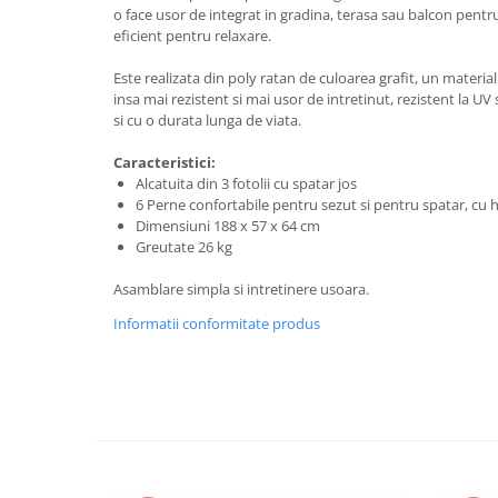
o face usor de integrat in gradina, terasa sau balcon pentru
Gratare carbune
eficient pentru relaxare.
Gratare gaz
Este realizata din poly ratan de culoarea grafit, un material 
Afumatoare
insa mai rezistent si mai usor de intretinut, rezistent la UV
si cu o durata lunga de viata.
Accesorii
Afumare
Caracteristici:
Alcatuita din 3 fotolii cu spatar jos
Aprindere
6 Perne confortabile pentru sezut si pentru spatar, cu
Curatare si intretinere
Dimensiuni 188 x 57 x 64 cm
Ustensile
Greutate 26 kg
Huse
Asamblare simpla si intretinere usoara.
Plite, grile si tavi
Informatii conformitate produs
UNELTE GRADINA
Unelte de sapat
Cazmale
Furci
Burghie
Scule de mana mari