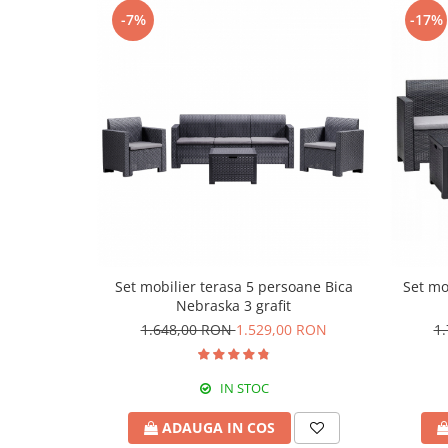
Greble
-7%
-17%
Sapaligi
Scule de mana mici
Plantatoare
Sapaligi mici
Cazmale mici
Foarfece
Universale
Ramuri groase
Gard viu
Gazon si iarba
Set mobilier terasa 5 persoane Bica
Set mo
Nebraska 3 grafit
Telescopice
1.648,00 RON
1.529,00 RON
1
Accesorii foarfece
Topoare si fierastraie
IN STOC
Topoare
Fierastraie
ADAUGA IN COS
Cutite