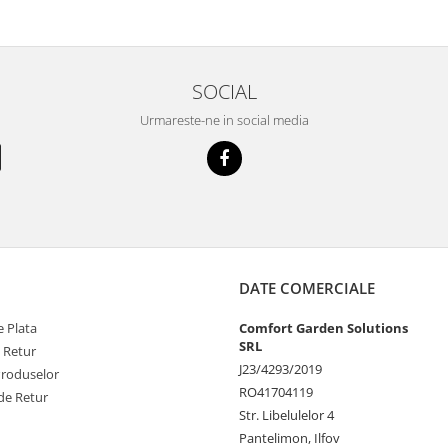
SOCIAL
Urmareste-ne in social media
DATE COMERCIALE
 Plata
Comfort Garden Solutions
SRL
e Retur
J23/4293/2019
Produselor
RO41704119
de Retur
Str. Libelulelor 4
Pantelimon, Ilfov