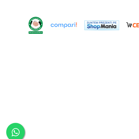
Scaune banci si sezlonguri
Umbrele si umbrare
Casute si depozitare
Casute de gradina
Dulapuri
Lazi de depozitare
APA IN GRADINA
Udarea gradinii
Furtunuri gradina
Conectori si racoduri
Aspersoare supraterane
Pistoale de stropit
Suporturi si carucioare furtun
CULTIVARE
Sere de gradina
Sere policarbonat
Accesorii sere