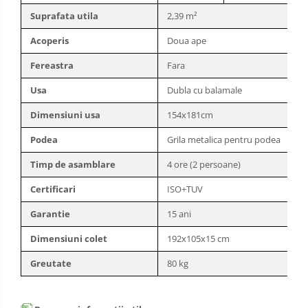
Suprafata utila
2,39 m²
Acoperis
Doua ape
Fereastra
Fara
Usa
Dubla cu balamale
Dimensiuni usa
154x181cm
Podea
Grila metalica pentru podea
Timp de asamblare
4 ore (2 persoane)
Certificari
ISO+TUV
Garantie
15 ani
Dimensiuni colet
192x105x15 cm
Greutate
80 kg