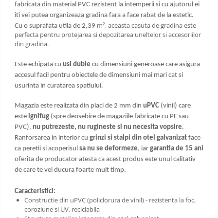
fabricata din material PVC rezistent la intemperii si cu ajutorul ei
iti vei putea organizeaza gradina fara a face rabat de la estetic.
m², aceasta casuta de gradina este
Cu o suprafata utila de 2,39
perfecta pentru protejarea si depozitarea uneltelor si accesoriilor
din gradina.
Este echipata cu
usi duble
cu dimensiuni generoase care asigura
accesul facil pentru obiectele de dimensiuni mai mari cat si
usurinta in curatarea spatiului.
Magazia este realizata din placi de 2 mm din
uPVC
(vinil) care
este
ignifug
(spre deosebire de magaziile fabricate cu PE sau
PVC),
nu putrezeste, nu rugineste si nu necesita vopsire
.
Ranforsarea in interior cu
grinzi si stalpi din otel galvanizat
face
ca peretii si acoperisul
sa nu se deformeze
, iar
garantia de 15 ani
oferita de producator atesta ca acest produs este unul calitativ
de care te vei ducura foarte mult timp.
Caracteristici:
Constructie din uPVC (policlorura de vinil) - rezistenta la foc,
coroziune si UV, reciclabila