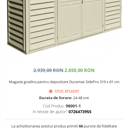
Echipamente si accesorii Piscina
Lazi de depozitare
Universale
Accesorii Piscina
Ramuri groase
Roboti si aspiratoare
Gard viu
Acoperire piscina
Gazon si iarba
Dusuri solare
Telescopice
Filtrare piscina
Accesorii foarfece
Iluminat piscina
Topoare si fierastraie
Incalzire piscina
Topoare
Fierastraie
2.939,00 RON
2.650,00 RON
Cutite
Magazie gradina pentru depozitare Duramax SidePro 319 x 81 cm
Cosoare
STOC EPUIZAT
Accesorii topoare si fierastraie
Durata de livrare:
24-48 ore
Iarba si gazon
Cod Produs:
98001-1
Masini de tuns iarba
Ai nevoie de ajutor?
0726473955
Accesorii si piese unelte gradina
La achizitionarea acestui produs primiti
66
puncte de fidelitate