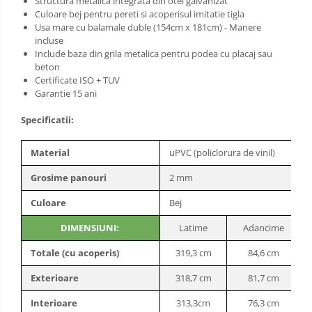
Structura metalica integrata din otel galvanizat
Culoare bej pentru pereti si acoperisul imitatie tigla
Usa mare cu balamale duble (154cm x 181cm) - Manere
incluse
Include baza din grila metalica pentru podea cu placaj sau
beton
Certificate ISO + TUV
Garantie 15 ani
Specificatii:
Material
uPVC (policlorura de vinil)
Grosime panouri
2 mm
Culoare
Bej
DIMENSIUNI:
Latime
Adancime
Totale (cu acoperis)
319,3 cm
84,6 cm
Exterioare
318,7 cm
81,7 cm
Interioare
313,3cm
76,3 cm