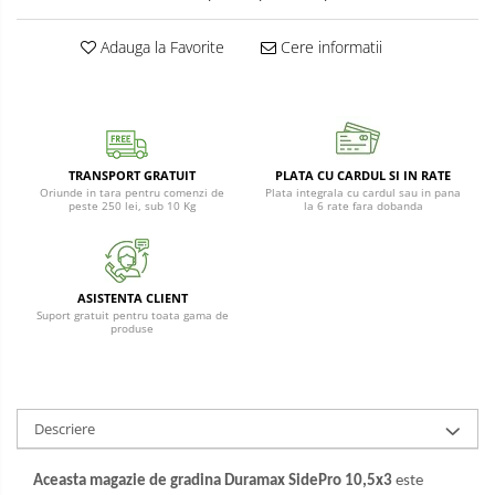
Protectie
Piese schimb unelte gradina
Adauga la Favorite
Cere informatii
Accesorii unelte gradina
TRANSPORT GRATUIT
PLATA CU CARDUL SI IN RATE
Oriunde in tara pentru comenzi de
Plata integrala cu cardul sau in pana
peste 250 lei, sub 10 Kg
la 6 rate fara dobanda
ASISTENTA CLIENT
Suport gratuit pentru toata gama de
produse
Descriere
Aceasta magazie de gradina Duramax SidePro 10,5x3
este