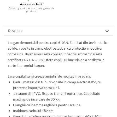
Asistenta client
Suport gratuit pentru toata gama de
produse
Descriere
Leagan demontabil pentru copii 6103N.
Fabricat din tevi metalice
solide, vopsite in camp electrostatic si cu protectie impotriva
coroziunii. Balansoarul este conceput pentru uz casnic si este
EN71-1/2/3/8
certificat
. Ofera copilului bucuria de a se distra in
curte in propriul leagan.
Lasa copilul sa isi creeze amintiri de neuitat in gradina.
Cadru metalic din tuburi vopsite in camp electrostatic, cu
protectie impotriva coroziunii.
1 scaune din PVC, fixat cu franghii puternice. Capacitate
.
maxima de incarcare de 80 kg
Franghii cu inaltime reglabila pentru scaune.
Inaltimea cadrului 182 cm.
Suprafata minima necesara pentru instalare 1,60x1,30m.