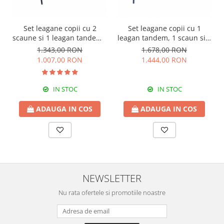
Set leagane copii cu 2
Set leagane copii cu 1
scaune si 1 leagan tandem -
leagan tandem, 1 scaun si 1
2 m
gondola - 2 m
1.343,00 RON
1.678,00 RON
1.007,00 RON
1.444,00 RON
IN STOC
IN STOC
ADAUGA IN COS
ADAUGA IN COS
NEWSLETTER
Nu rata ofertele si promotiile noastre