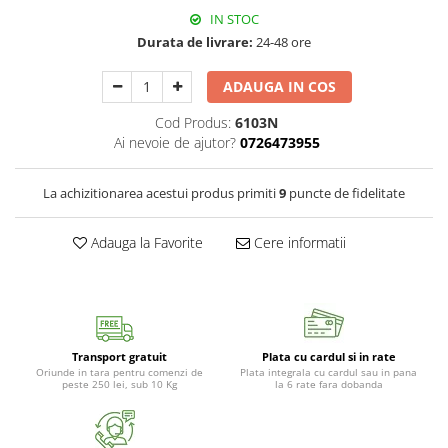
IN STOC
Durata de livrare:
24-48 ore
ADAUGA IN COS
Cod Produs:
6103N
Ai nevoie de ajutor?
0726473955
La achizitionarea acestui produs primiti
9
puncte de fidelitate
Adauga la Favorite
Cere informatii
Transport gratuit
Plata cu cardul si in rate
Oriunde in tara pentru comenzi de
Plata integrala cu cardul sau in pana
peste 250 lei, sub 10 Kg
la 6 rate fara dobanda