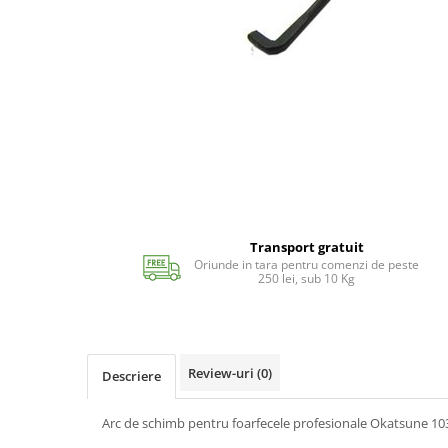
Echipamente si accesorii Piscina
Accesorii Piscina
Roboti si aspiratoare
Acoperire piscina
Dusuri solare
Filtrare piscina
Iluminat piscina
Incalzire piscina
WELLNESS SPA
Saune
Transport gratuit
Oriunde in tara pentru comenzi de peste
Saune traditionale
250 lei, sub 10 Kg
Minipiscine
Minipiscine gonflabile
Minipiscine rigide
Review-uri
(0)
Descriere
Accesorii minipiscine
Intretinere minipiscine
Arc de schimb pentru foarfecele profesionale Okatsune 10
GRATARE