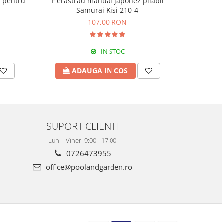
2 pentru
Fierastrau manual japonez pliabil
Foarfeca 
Samurai Kisi 210-4
107,00 RON
IN STOC
ADAUGA IN COS
A
SUPORT CLIENTI
Luni - Vineri 9:00 - 17:00
0726473955
office@poolandgarden.ro