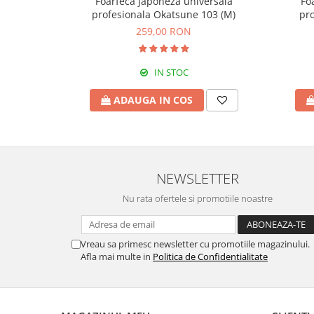
Foarfeca japoneza universala
Fo
Greble
profesionala Okatsune 103 (M)
pro
Sapaligi
259,00 RON
Scule de mana mici
Plantatoare
IN STOC
Sapaligi mici
ADAUGA IN COS
Cazmale mici
Foarfece
Universale
Ramuri groase
NEWSLETTER
Gard viu
Nu rata ofertele si promotiile noastre
Gazon si iarba
Telescopice
Accesorii foarfece
Vreau sa primesc newsletter cu promotiile magazinului.
Topoare si fierastraie
Afla mai multe in
Politica de Confidentialitate
Topoare
Fierastraie
Cutite