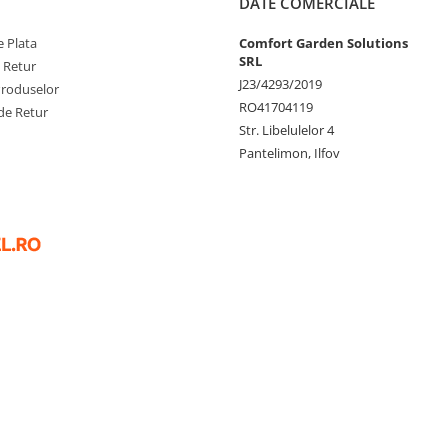
DATE COMERCIALE
 Plata
Comfort Garden Solutions
SRL
e Retur
J23/4293/2019
Produselor
RO41704119
de Retur
Str. Libelulelor 4
Pantelimon, Ilfov