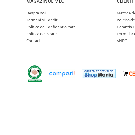
MAGAZINUL MEU
CLIENTI
Cosoare
Despre noi
Metode de
Accesorii topoare si fierastraie
Termeni si Conditii
Politica d
Iarba si gazon
Politica de Confidentialitate
Garantia 
Masini de tuns iarba
Politica de livrare
Formular 
Accesorii si piese unelte gradina
Contact
ANPC
Protectie
Piese schimb unelte gradina
Accesorii unelte gradina
TERASA SI CURTE
Pentru copii
Leagane
Tobogane
Trambuline
Mobila gradina
Seturi mobilier gradina
Mese gradina