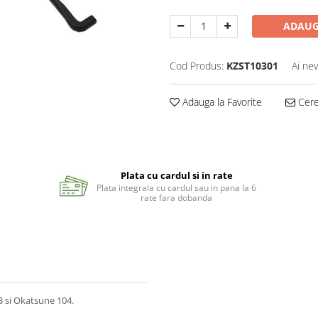
ADAUG
Cod Produs:
KZST10301
Ai nev
Adauga la Favorite
Cere 
Plata cu cardul si in rate
Plata integrala cu cardul sau in pana la 6
rate fara dobanda
3 si Okatsune 104.