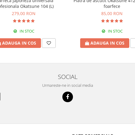
arfeca japoneza universala
Piatra de ascutit Okatsune 41
fesionala Okatsune 104 (L)
foarfece
279,00 RON
85,00 RON
IN STOC
IN STOC
ADAUGA IN COS
ADAUGA IN COS
SOCIAL
Urmareste-ne in social media