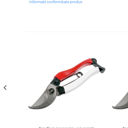
Informatii conformitate produs
Gratare carbune
Gratare gaz
Afumatoare
Accesorii
Afumare
Aprindere
Curatare si intretinere
Ustensile
Huse
Plite, grile si tavi
UNELTE GRADINA
Unelte de sapat
Cazmale
Furci
Burghie
Scule de mana mari