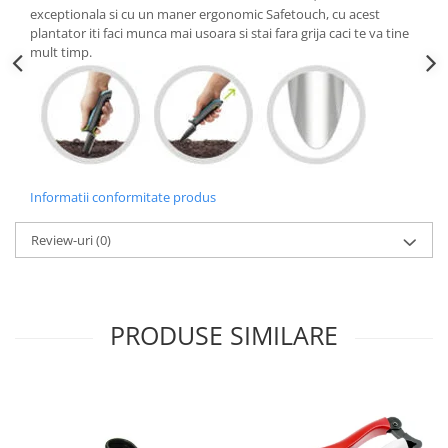
Greble
exceptionala si cu un maner ergonomic Safetouch, cu acest
plantator iti faci munca mai usoara si stai fara grija caci te va tine
Sapaligi
mult timp.
Scule de mana mici
Plantatoare
Sapaligi mici
Cazmale mici
Foarfece
Informatii conformitate produs
Universale
Ramuri groase
Review-uri
(0)
Gard viu
Gazon si iarba
Telescopice
PRODUSE SIMILARE
Accesorii foarfece
Topoare si fierastraie
Topoare
Fierastraie
Cutite