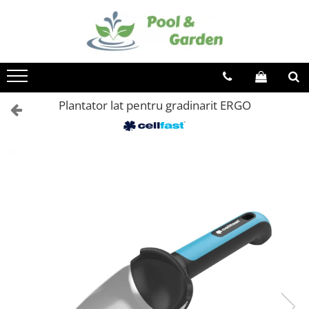
Toate Produsele
PISCINE
Piscine supraterane
Plantator lat pentru gradinarit ERGO
Piscine Metalice Supraterane
Piscine cu cadru metalic
Piscine gonflabile
Piscine compozit
Tratamente Piscina
Reglare PH
Dezinfectare
Controlul algelor
Floculare
Suport aditional
Testare