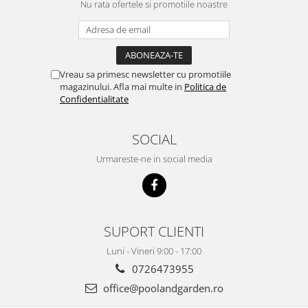
Nu rata ofertele si promotiile noastre
Scaune banci si sezlonguri
Umbrele si umbrare
Casute si depozitare
Casute de gradina
Vreau sa primesc newsletter cu promotiile
Dulapuri
magazinului. Afla mai multe in
Politica de
Confidentialitate
Lazi de depozitare
APA IN GRADINA
SOCIAL
Udarea gradinii
Furtunuri gradina
Urmareste-ne in social media
Conectori si racoduri
Aspersoare supraterane
Pistoale de stropit
SUPORT CLIENTI
Suporturi si carucioare furtun
CULTIVARE
Luni - Vineri 9:00 - 17:00
Sere de gradina
0726473955
Sere policarbonat
office@poolandgarden.ro
Accesorii sere