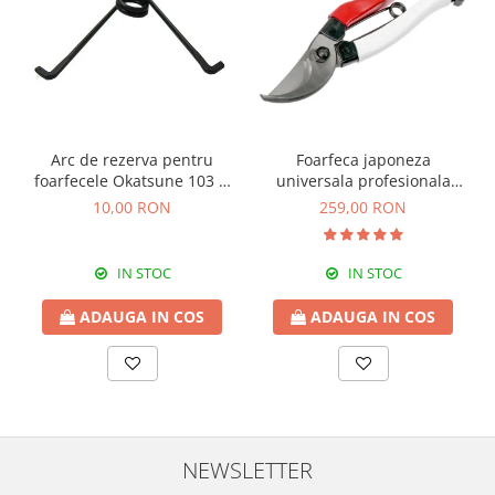
Cosoare
Accesorii topoare si fierastraie
Iarba si gazon
Masini de tuns iarba
Accesorii si piese unelte gradina
Arc de rezerva pentru
Foarfeca japoneza
Protectie
foarfecele Okatsune 103 si
universala profesionala
104
Okatsune 103 (M)
10,00 RON
259,00 RON
Piese schimb unelte gradina
Accesorii unelte gradina
TERASA SI CURTE
IN STOC
IN STOC
Pentru copii
ADAUGA IN COS
ADAUGA IN COS
Leagane
Tobogane
Trambuline
Mobila gradina
Seturi mobilier gradina
NEWSLETTER
Mese gradina