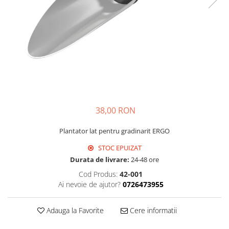
Echipamente si accesorii Piscina
Accesorii Piscina
Roboti si aspiratoare
Acoperire piscina
Dusuri solare
Filtrare piscina
Iluminat piscina
Incalzire piscina
38,00 RON
WELLNESS SPA
Saune
Plantator lat pentru gradinarit ERGO
Saune traditionale
STOC EPUIZAT
Minipiscine
Durata de livrare:
24-48 ore
Minipiscine gonflabile
Cod Produs:
42-001
Minipiscine rigide
Ai nevoie de ajutor?
0726473955
Accesorii minipiscine
Adauga la Favorite
Cere informatii
Intretinere minipiscine
GRATARE