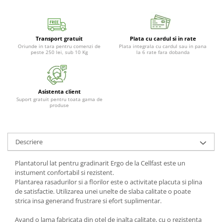
Gratare carbune
Gratare gaz
Afumatoare
Transport gratuit
Plata cu cardul si in rate
Oriunde in tara pentru comenzi de
Plata integrala cu cardul sau in pana
peste 250 lei, sub 10 Kg
la 6 rate fara dobanda
Accesorii
Afumare
Aprindere
Asistenta client
Curatare si intretinere
Suport gratuit pentru toata gama de
produse
Ustensile
Huse
Plite, grile si tavi
Descriere
UNELTE GRADINA
Unelte de sapat
Plantatorul lat pentru gradinarit Ergo de la Cellfast este un
instument confortabil si rezistent.
Cazmale
Plantarea rasadurilor si a florilor este o activitate placuta si plina
Furci
de satisfactie. Utilizarea unei unelte de slaba calitate o poate
Burghie
strica insa generand frustrare si efort suplimentar.
Scule de mana mari
Avand o lama fabricata din otel de inalta calitate, cu o rezistenta