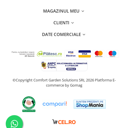
Compostoare
MAGAZINUL MEU
CAMPING
Mobilier camping si plaja
CLIENTI
Scaune
DATE COMERCIALE
Sezlonguri
ARTICOLE CRACIUN
Brazi artificiali de Craciun
©Copyright Comfort Garden Solutions SRL 2026
Platforma E-
commerce by Gomag