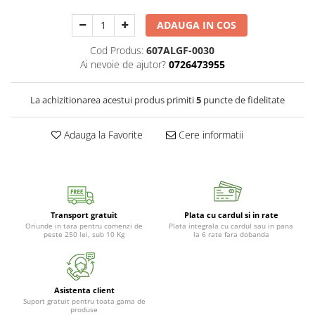
Gratare carbune
ADAUGA IN COS
Gratare gaz
Cod Produs:
607ALGF-0030
Afumatoare
Ai nevoie de ajutor?
0726473955
Accesorii
Afumare
La achizitionarea acestui produs primiti
5
puncte de fidelitate
Aprindere
Adauga la Favorite
Cere informatii
Curatare si intretinere
Ustensile
Huse
Plite, grile si tavi
UNELTE GRADINA
Transport gratuit
Plata cu cardul si in rate
Unelte de sapat
Oriunde in tara pentru comenzi de
Plata integrala cu cardul sau in pana
peste 250 lei, sub 10 Kg
la 6 rate fara dobanda
Cazmale
Furci
Burghie
Asistenta client
Suport gratuit pentru toata gama de
Scule de mana mari
produse