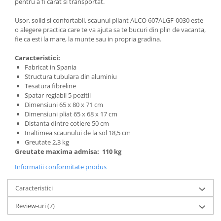
pentru a fi carat si transportat.
Cosoare
Usor, solid si confortabil, scaunul pliant ALCO 607ALGF-0030 este
Accesorii topoare si fierastraie
o alegere practica care te va ajuta sa te bucuri din plin de vacanta,
Iarba si gazon
fie ca esti la mare, la munte sau in propria gradina.
Masini de tuns iarba
Caracteristici:
Accesorii si piese unelte gradina
Fabricat in Spania
Structura tubulara din aluminiu
Protectie
Tesatura fibreline
Piese schimb unelte gradina
Spatar reglabil 5 pozitii
Dimensiuni 65 x 80 x 71 cm
Accesorii unelte gradina
Dimensiuni pliat 65 x 68 x 17 cm
TERASA SI CURTE
Distanta dintre cotiere 50 cm
Pentru copii
Inaltimea scaunului de la sol 18,5 cm
Greutate 2,3 kg
Leagane
Greutate maxima admisa: 110 kg
Tobogane
Informatii conformitate produs
Trambuline
Mobila gradina
Caracteristici
Seturi mobilier gradina
Review-uri
(7)
Mese gradina