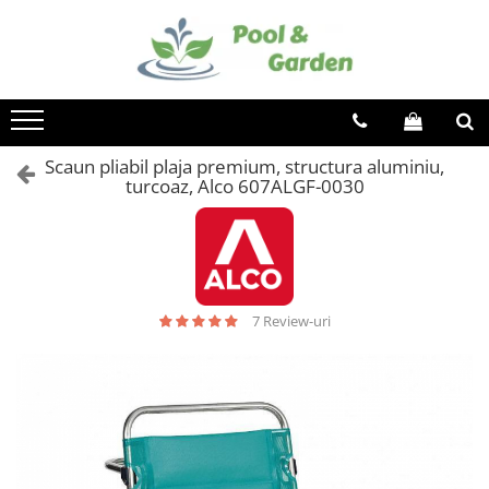
Toate Produsele
PISCINE
Piscine supraterane
Scaun pliabil plaja premium, structura aluminiu,
Piscine Metalice Supraterane
turcoaz, Alco 607ALGF-0030
Piscine cu cadru metalic
Piscine gonflabile
Piscine compozit
Tratamente Piscina
7 Review-uri
Reglare PH
Dezinfectare
Controlul algelor
Floculare
Suport aditional
Testare