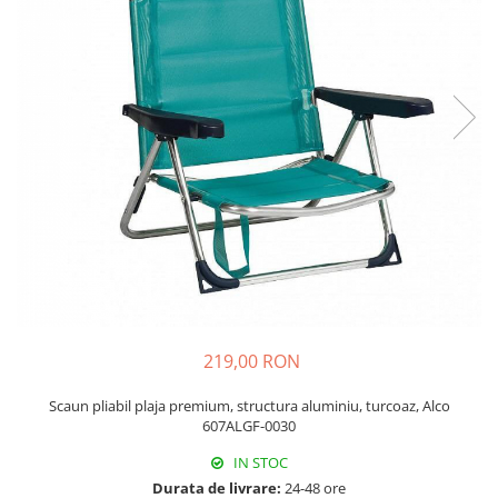
Echipamente si accesorii Piscina
Accesorii Piscina
Roboti si aspiratoare
Acoperire piscina
Dusuri solare
Filtrare piscina
Iluminat piscina
Incalzire piscina
WELLNESS SPA
Saune
Saune traditionale
Minipiscine
219,00 RON
Minipiscine gonflabile
Minipiscine rigide
Scaun pliabil plaja premium, structura aluminiu, turcoaz, Alco
607ALGF-0030
Accesorii minipiscine
Intretinere minipiscine
IN STOC
GRATARE
Durata de livrare:
24-48 ore