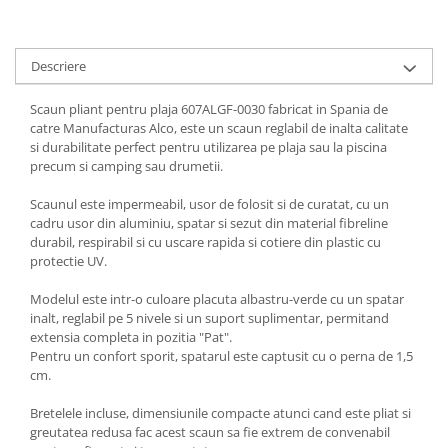
Greble
Sapaligi
Descriere
Scule de mana mici
Plantatoare
Scaun pliant pentru plaja 607ALGF-0030 fabricat in Spania de
Sapaligi mici
catre Manufacturas Alco, este un scaun reglabil de inalta calitate
si durabilitate perfect pentru utilizarea pe plaja sau la piscina
Cazmale mici
precum si camping sau drumetii.
Foarfece
Scaunul este impermeabil, usor de folosit si de curatat, cu un
Universale
cadru usor din aluminiu, spatar si sezut din material fibreline
Ramuri groase
durabil, respirabil si cu uscare rapida si cotiere din plastic cu
Gard viu
protectie UV.
Gazon si iarba
Modelul este intr-o culoare placuta albastru-verde cu un spatar
Telescopice
inalt, reglabil pe 5 nivele si un suport suplimentar, permitand
Accesorii foarfece
extensia completa in pozitia "Pat".
Pentru un confort sporit, spatarul este captusit cu o perna de 1,5
Topoare si fierastraie
cm.
Topoare
Bretelele incluse, dimensiunile compacte atunci cand este pliat si
Fierastraie
greutatea redusa fac acest scaun sa fie extrem de convenabil
Cutite