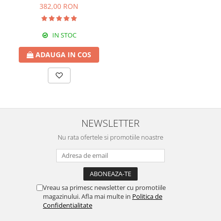
191 x 67 x 30 cm
382,00 RON
IN STOC
ADAUGA IN COS
NEWSLETTER
Nu rata ofertele si promotiile noastre
Vreau sa primesc newsletter cu promotiile
magazinului. Afla mai multe in
Politica de
Confidentialitate