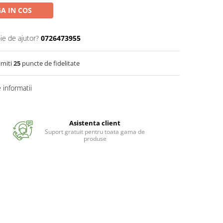
A IN COS
ie de ajutor?
0726473955
imiti
25
puncte de fidelitate
informatii
Asistenta client
Suport gratuit pentru toata gama de
produse