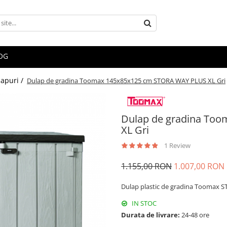
OG
apuri /
Dulap de gradina Toomax 145x85x125 cm STORA WAY PLUS XL Gri
Dulap de gradina To
XL Gri
1 Review
1.155,00 RON
1.007,00 RON
Dulap plastic de gradina Toomax 
IN STOC
Durata de livrare:
24-48 ore