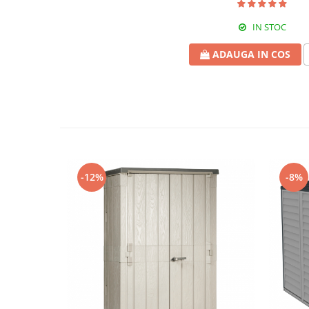
Compostoare
IN STOC
CAMPING
Mobilier camping si plaja
ADAUGA IN COS
Scaune
Sezlonguri
ARTICOLE CRACIUN
Brazi artificiali de Craciun
-12%
-8%