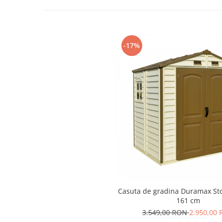
Scaune banci si sezlonguri
Umbrele si umbrare
Casute si depozitare
-17%
Casute de gradina
Dulapuri
Lazi de depozitare
APA IN GRADINA
Udarea gradinii
Furtunuri gradina
Conectori si racoduri
Aspersoare supraterane
Pistoale de stropit
Suporturi si carucioare furtun
CULTIVARE
Casuta de gradina Duramax Sto
Sere de gradina
161 cm
Sere policarbonat
3.549,00 RON
2.950,00
Accesorii sere