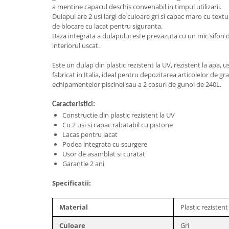
a mentine capacul deschis convenabil in timpul utilizarii.
Gratare carbune
Dulapul are 2 usi largi de culoare gri si capac maro cu text
Gratare gaz
de blocare cu lacat pentru siguranta.
Baza integrata a dulapului este prevazuta cu un mic sifon
Afumatoare
interiorul uscat.
Accesorii
Este un dulap din plastic rezistent la UV, rezistent la apa, u
Afumare
fabricat in Italia, ideal pentru depozitarea articolelor de gra
echipamentelor piscinei sau a 2 cosuri de gunoi de 240L.
Aprindere
Curatare si intretinere
Caracteristici:
Ustensile
Constructie din plastic rezistent la UV
Cu 2 usi si capac rabatabil cu pistone
Huse
Lacas pentru lacat
Plite, grile si tavi
Podea integrata cu scurgere
UNELTE GRADINA
Usor de asamblat si curatat
Garantie 2 ani
Unelte de sapat
Cazmale
Specificatii:
Furci
Material
Plastic rezistent
Burghie
Scule de mana mari
Culoare
Gri