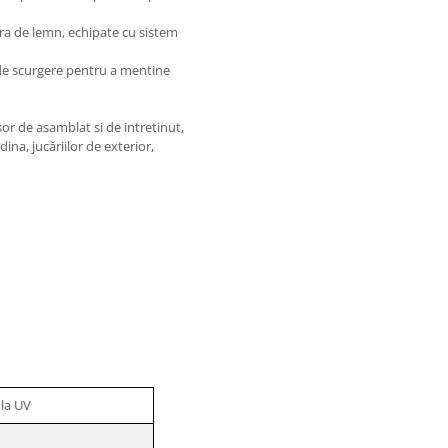
ura de lemn, echipate cu sistem
 de scurgere pentru a mentine
sor de asamblat si de intretinut,
dina, jucăriilor de exterior,
 la UV