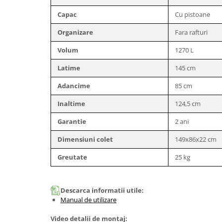
Greble
Capac
Cu pistoane
Sapaligi
Organizare
Fara rafturi
Scule de mana mici
Plantatoare
Volum
1270 L
Sapaligi mici
Latime
145 cm
Cazmale mici
Adancime
85 cm
Foarfece
Universale
Inaltime
124,5 cm
Ramuri groase
Garantie
2 ani
Gard viu
Dimensiuni colet
149x86x22 cm
Gazon si iarba
Telescopice
Greutate
25 kg
Accesorii foarfece
Topoare si fierastraie
Descarca informatii utile:
Topoare
Manual de utilizare
Fierastraie
Video detalii de montaj:
Cutite