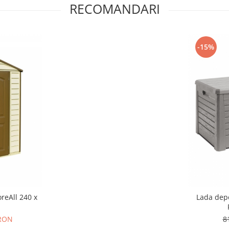
RECOMANDARI
-15%
reAll 240 x
Lada dep
 RON
8