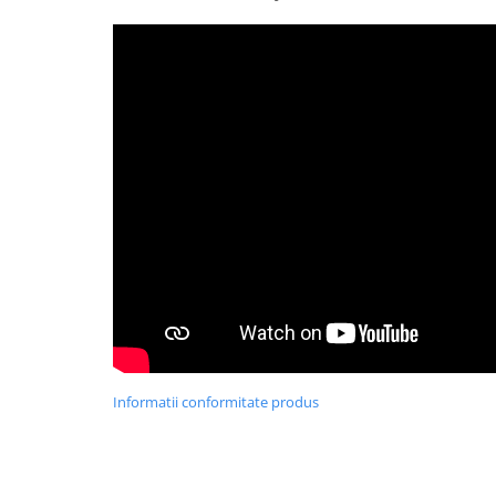
Cosoare
Accesorii topoare si fierastraie
Iarba si gazon
Masini de tuns iarba
Accesorii si piese unelte gradina
Protectie
Piese schimb unelte gradina
Accesorii unelte gradina
TERASA SI CURTE
Pentru copii
Leagane
Tobogane
Trambuline
Informatii conformitate produs
Mobila gradina
Seturi mobilier gradina
Mese gradina