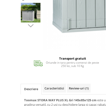
Echipamente si accesorii Piscina
Accesorii Piscina
Roboti si aspiratoare
Acoperire piscina
Dusuri solare
Filtrare piscina
Iluminat piscina
Incalzire piscina
WELLNESS SPA
Saune
Transport gratuit
Oriunde in tara pentru comenzi de peste
Saune traditionale
250 lei, sub 10 Kg
Minipiscine
Minipiscine gonflabile
Minipiscine rigide
Caracteristici
Review-uri
(1)
Descriere
Accesorii minipiscine
Intretinere minipiscine
Toomax STORA WAY PLUS XL Gri 145x85x125 cm
este 
GRATARE
gradina versatil, cu 2 usi cu deschidere larga si capac raba