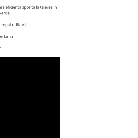
a eficienta sporita la taierea in
verde.
mpul utilizarii
pe lama
m