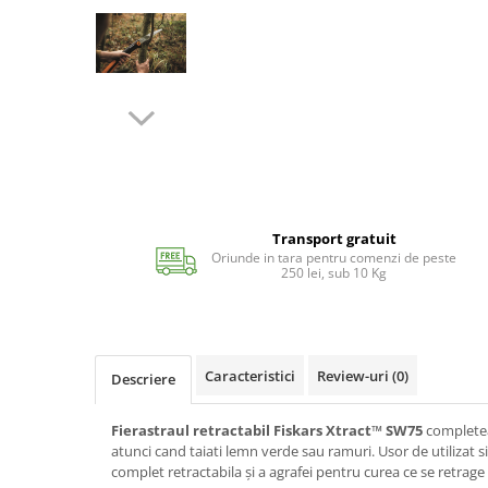
Echipamente si accesorii Piscina
Accesorii Piscina
Roboti si aspiratoare
Acoperire piscina
Dusuri solare
Filtrare piscina
Iluminat piscina
Incalzire piscina
Transport gratuit
WELLNESS SPA
Oriunde in tara pentru comenzi de peste
Saune
250 lei, sub 10 Kg
Saune traditionale
Minipiscine
Minipiscine gonflabile
Caracteristici
Review-uri
(0)
Descriere
Minipiscine rigide
Accesorii minipiscine
Fierastraul retractabil Fiskars Xtract™ SW75
completea
Intretinere minipiscine
atunci cand taiati lemn verde sau ramuri. Usor de utilizat s
complet retractabila și a agrafei pentru curea ce se retrage i
GRATARE