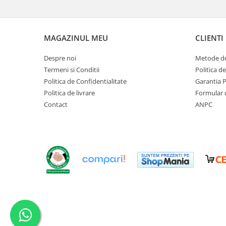
Scaune banci si sezlonguri
Umbrele si umbrare
Casute si depozitare
MAGAZINUL MEU
CLIENTI
Casute de gradina
Despre noi
Metode de
Dulapuri
Termeni si Conditii
Politica d
Lazi de depozitare
Politica de Confidentialitate
Garantia 
APA IN GRADINA
Politica de livrare
Formular 
Udarea gradinii
Contact
ANPC
Furtunuri gradina
Conectori si racoduri
Aspersoare supraterane
Pistoale de stropit
Suporturi si carucioare furtun
CULTIVARE
Sere de gradina
Sere policarbonat
Accesorii sere