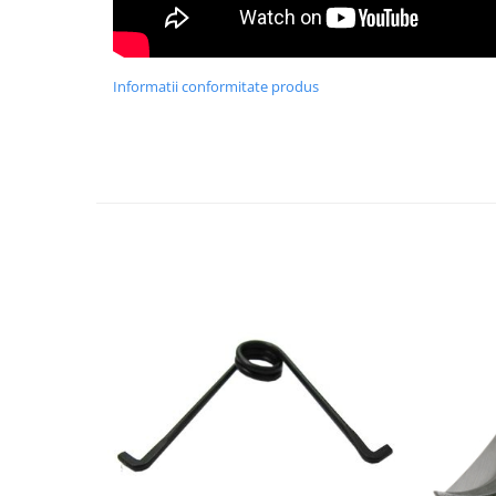
Greble
Sapaligi
Scule de mana mici
Informatii conformitate produs
Plantatoare
Sapaligi mici
Cazmale mici
Foarfece
Universale
Ramuri groase
Gard viu
Gazon si iarba
Telescopice
Accesorii foarfece
Topoare si fierastraie
Topoare
Fierastraie
Cutite