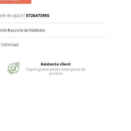
oie de ajutor?
0726473955
imiti
5
puncte de fidelitate
informatii
Asistenta client
Suport gratuit pentru toata gama de
produse