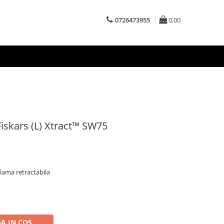
0726473955
0,00
Fiskars (L) Xtract™ SW75
lama retractabila
A IN COS