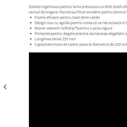
Gratare carbune
Solutia ingenioasa pentru lama prevazuta cu dinti dubli ofer
sensul de tragere, fierastraul fiind excelent pentru lemnul 
Gratare gaz
Foarte eficient pentru taiat lemn verde
Afumatoare
Design nou cu agrafa pentru curea ce se retracteaza in ti
Maner aderent SoftGrip™pentru o priza sigura
Accesorii
Protectie pentru degete previne alunecarea degetelor 
Lungimea lamei 255 mm
Afumare
Capacitate mare de taiere: pana la diametrul de 220 m
Aprindere
Curatare si intretinere
Ustensile
Huse
Plite, grile si tavi
UNELTE GRADINA
Unelte de sapat
Cazmale
Furci
Burghie
Scule de mana mari