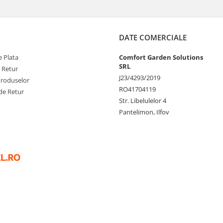
DATE COMERCIALE
 Plata
Comfort Garden Solutions
SRL
e Retur
J23/4293/2019
Produselor
RO41704119
de Retur
Str. Libelulelor 4
Pantelimon, Ilfov