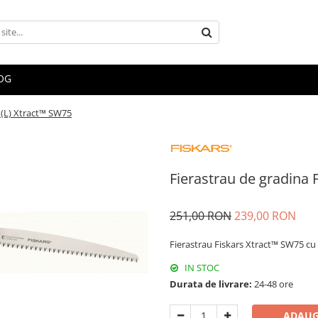
OG
s (L) Xtract™ SW75
Fierastrau de gradina 
251,00 RON
239,00 RON
Fierastrau Fiskars Xtract™ SW75 cu 
IN STOC
Durata de livrare:
24-48 ore
ADAUG