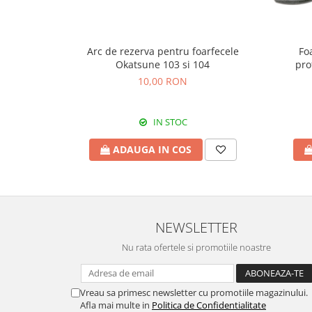
Cosoare
Accesorii topoare si fierastraie
Arc de rezerva pentru foarfecele
Fo
Iarba si gazon
Okatsune 103 si 104
pro
Masini de tuns iarba
10,00 RON
Accesorii si piese unelte gradina
Protectie
IN STOC
Piese schimb unelte gradina
ADAUGA IN COS
Accesorii unelte gradina
TERASA SI CURTE
Pentru copii
Leagane
NEWSLETTER
Tobogane
Trambuline
Nu rata ofertele si promotiile noastre
Mobila gradina
Seturi mobilier gradina
Vreau sa primesc newsletter cu promotiile magazinului.
Mese gradina
Afla mai multe in
Politica de Confidentialitate