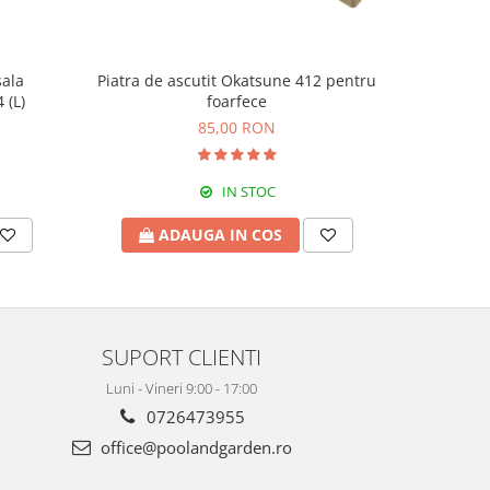
sala
Piatra de ascutit Okatsune 412 pentru
Fierast
 (L)
foarfece
85,00 RON
IN STOC
ADAUGA IN COS
A
SUPORT CLIENTI
Luni - Vineri 9:00 - 17:00
0726473955
office@poolandgarden.ro