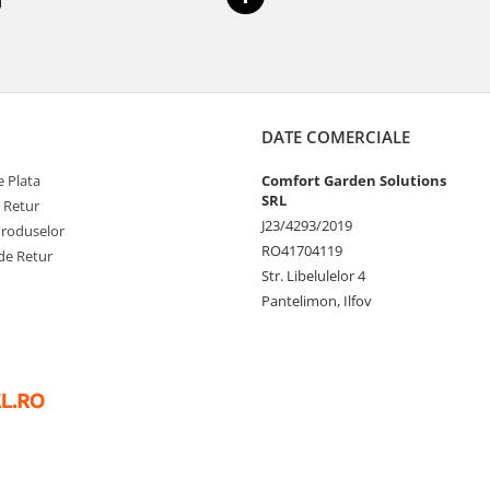
DATE COMERCIALE
 Plata
Comfort Garden Solutions
SRL
e Retur
J23/4293/2019
Produselor
RO41704119
de Retur
Str. Libelulelor 4
Pantelimon, Ilfov