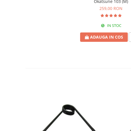
Okatsune 103 (M)
Greble
259,00 RON
Sapaligi
Scule de mana mici
IN STOC
Plantatoare
Sapaligi mici
ADAUGA IN COS
Cazmale mici
Foarfece
Universale
Ramuri groase
Gard viu
Gazon si iarba
Telescopice
Accesorii foarfece
Topoare si fierastraie
Topoare
Fierastraie
Cutite