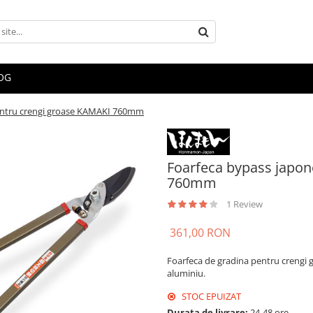
OG
entru crengi groase KAMAKI 760mm
Foarfeca bypass japon
760mm
1 Review
361,00 RON
Foarfeca de gradina pentru crengi
aluminiu.
STOC EPUIZAT
Durata de livrare:
24-48 ore