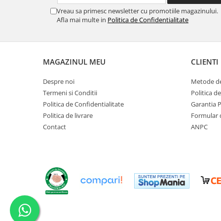
Scaune banci si sezlonguri
Vreau sa primesc newsletter cu promotiile magazinului.
Umbrele si umbrare
Afla mai multe in
Politica de Confidentialitate
Casute si depozitare
Casute de gradina
Dulapuri
MAGAZINUL MEU
CLIENTI
Lazi de depozitare
Despre noi
Metode de
APA IN GRADINA
Termeni si Conditii
Politica d
Udarea gradinii
Politica de Confidentialitate
Garantia 
Furtunuri gradina
Politica de livrare
Formular 
Conectori si racoduri
Contact
ANPC
Aspersoare supraterane
Pistoale de stropit
Suporturi si carucioare furtun
CULTIVARE
Sere de gradina
Sere policarbonat
Accesorii sere