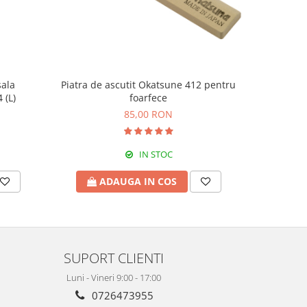
sala
Piatra de ascutit Okatsune 412 pentru
Fierast
 (L)
foarfece
85,00 RON
IN STOC
ADAUGA IN COS
A
SUPORT CLIENTI
Luni - Vineri 9:00 - 17:00
0726473955