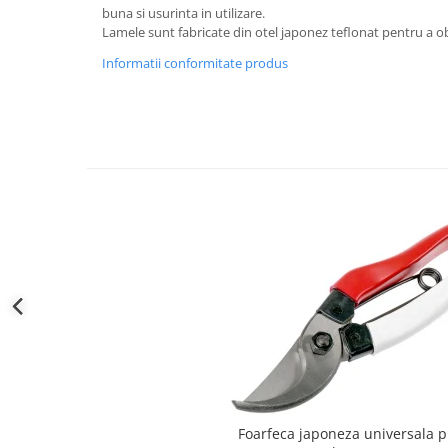
buna si usurinta in utilizare.
Gratare carbune
Lamele sunt fabricate din otel japonez teflonat pentru a obt
Gratare gaz
Informatii conformitate produs
Afumatoare
Accesorii
Afumare
Aprindere
Curatare si intretinere
Ustensile
Huse
Plite, grile si tavi
UNELTE GRADINA
Unelte de sapat
Cazmale
Furci
Burghie
Scule de mana mari
Foarfeca japoneza universala p