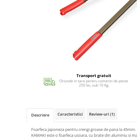
Echipamente si accesorii Piscina
Accesorii Piscina
Roboti si aspiratoare
Acoperire piscina
Dusuri solare
Filtrare piscina
Iluminat piscina
Incalzire piscina
WELLNESS SPA
Saune
Transport gratuit
Oriunde in tara pentru comenzi de peste
Saune traditionale
250 lei, sub 10 Kg
Minipiscine
Minipiscine gonflabile
Minipiscine rigide
Caracteristici
Review-uri
(1)
Descriere
Accesorii minipiscine
Intretinere minipiscine
Foarfeca japoneza pentru crengi groase de pana la 45mm.
GRATARE
KAMAKI este o foarfeca usoara, cu brate din aluminiu si m