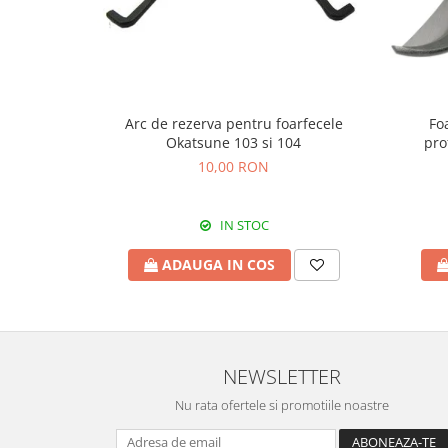
Cosoare
Accesorii topoare si fierastraie
Iarba si gazon
Masini de tuns iarba
Arc de rezerva pentru foarfecele
Fo
Accesorii si piese unelte gradina
Okatsune 103 si 104
pro
Protectie
10,00 RON
Piese schimb unelte gradina
Accesorii unelte gradina
IN STOC
TERASA SI CURTE
ADAUGA IN COS
Pentru copii
Leagane
Tobogane
Trambuline
NEWSLETTER
Mobila gradina
Nu rata ofertele si promotiile noastre
Seturi mobilier gradina
Mese gradina