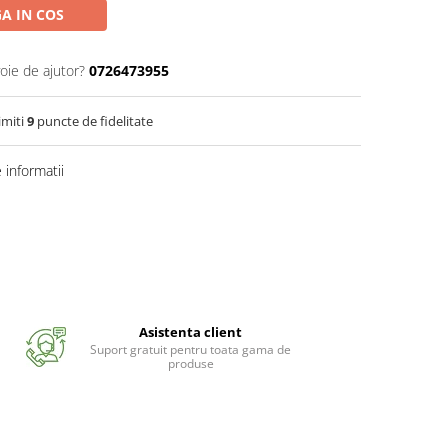
A IN COS
oie de ajutor?
0726473955
imiti
9
puncte de fidelitate
informatii
Asistenta client
Suport gratuit pentru toata gama de
produse