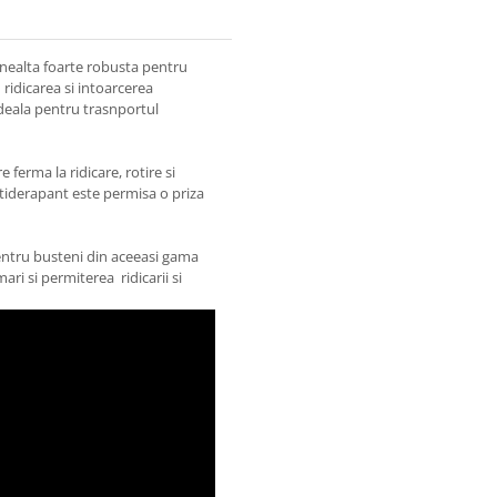
unealta foarte robusta pentru
 ridicarea si intoarcerea
ideala pentru trasnportul
e ferma la ridicare, rotire si
tiderapant este permisa o priza
 pentru busteni din aceeasi gama
i si permiterea ridicarii si