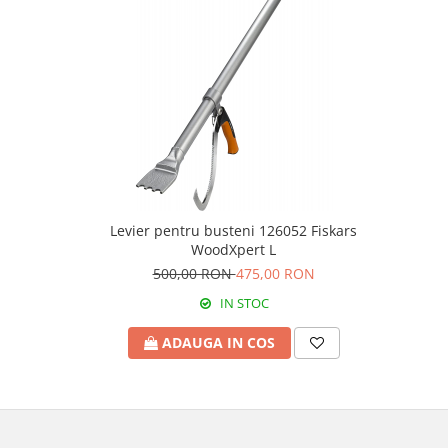
Scaune banci si sezlonguri
Umbrele si umbrare
Casute si depozitare
Casute de gradina
Dulapuri
Lazi de depozitare
APA IN GRADINA
Udarea gradinii
Furtunuri gradina
Levier pentru busteni 126052 Fiskars
WoodXpert L
Conectori si racoduri
500,00 RON
475,00 RON
Aspersoare supraterane
IN STOC
Pistoale de stropit
Suporturi si carucioare furtun
ADAUGA IN COS
CULTIVARE
Sere de gradina
Sere policarbonat
Accesorii sere