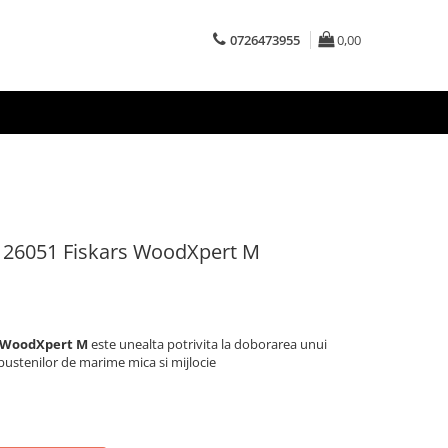
0726473955
0,00
 126051 Fiskars WoodXpert M
a WoodXpert M
este unealta potrivita la doborarea unui
l bustenilor de marime mica si mijlocie