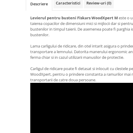
Caracteristici
Review-uri
(0)
Descriere
Gratare carbune
Gratare gaz
Levierul pentru busteni Fiskars WoodXpert M
este o 
Afumatoare
taierea copacilor de dimensiuni mici si mijlocii dar si pentru
bustenilor in timpul taierii. De asemenea poate fi parghia 
Accesorii
bustenilor.
Afumare
Lama carligului de ridicare, din otel intarit asigura o prinder
Aprindere
transportare a lemnului. Datorita manerului ergonomic an
Curatare si intretinere
ferma chiar si in cazul utilizarii manusilor de protectie.
Ustensile
Carligul de ridicare poate fi detasat si inlocuit cu clestele
Huse
WoodXpert, pentru o prindere constanta a ramurilor mai mar
transportarii de catre doua persoane.
Plite, grile si tavi
UNELTE GRADINA
Unelte de sapat
Cazmale
Furci
Burghie
Scule de mana mari