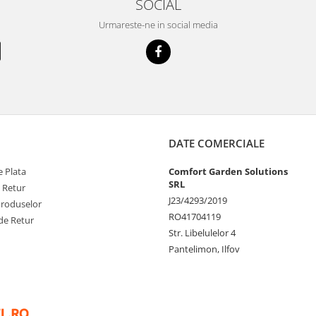
SOCIAL
Urmareste-ne in social media
DATE COMERCIALE
 Plata
Comfort Garden Solutions
SRL
e Retur
J23/4293/2019
Produselor
RO41704119
de Retur
Str. Libelulelor 4
Pantelimon, Ilfov