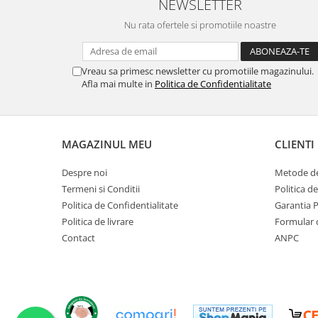
NEWSLETTER
Compostoare
Nu rata ofertele si promotiile noastre
CAMPING
Mobilier camping si plaja
Vreau sa primesc newsletter cu promotiile magazinului.
Scaune
Afla mai multe in
Politica de Confidentialitate
Sezlonguri
ARTICOLE CRACIUN
Brazi artificiali de Craciun
MAGAZINUL MEU
CLIENTI
Despre noi
Metode de
Termeni si Conditii
Politica d
Politica de Confidentialitate
Garantia 
Politica de livrare
Formular 
Contact
ANPC