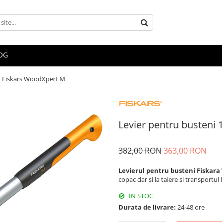
OG
1 Fiskars WoodXpert M
Levier pentru busteni
382,00 RON
363,00 RON
Levierul pentru busteni Fiskar
copac dar si la taiere si transportu
IN STOC
Durata de livrare:
24-48 ore