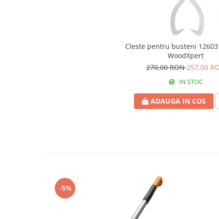
Cosoare
Accesorii topoare si fierastraie
Iarba si gazon
Cleste pentru busteni 12603
Masini de tuns iarba
WoodXpert
Accesorii si piese unelte gradina
270,00 RON
257,00 R
Protectie
IN STOC
Piese schimb unelte gradina
ADAUGA IN COS
Accesorii unelte gradina
TERASA SI CURTE
Pentru copii
Leagane
Tobogane
Trambuline
Mobila gradina
-5%
Seturi mobilier gradina
Mese gradina