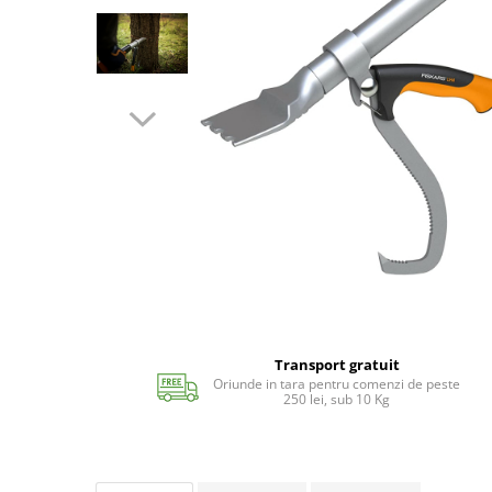
Echipamente si accesorii Piscina
Accesorii Piscina
Roboti si aspiratoare
Acoperire piscina
Dusuri solare
Filtrare piscina
Iluminat piscina
Incalzire piscina
WELLNESS SPA
Saune
Saune traditionale
Minipiscine
Transport gratuit
Minipiscine gonflabile
Oriunde in tara pentru comenzi de peste
Minipiscine rigide
250 lei, sub 10 Kg
Accesorii minipiscine
Intretinere minipiscine
GRATARE