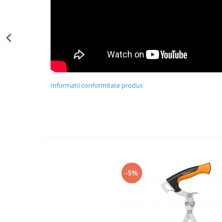
Greble
Sapaligi
Scule de mana mici
Plantatoare
Sapaligi mici
Cazmale mici
Informatii conformitate produs
Foarfece
Universale
Ramuri groase
Gard viu
Gazon si iarba
Telescopice
Accesorii foarfece
-5%
Topoare si fierastraie
Topoare
Fierastraie
Cutite